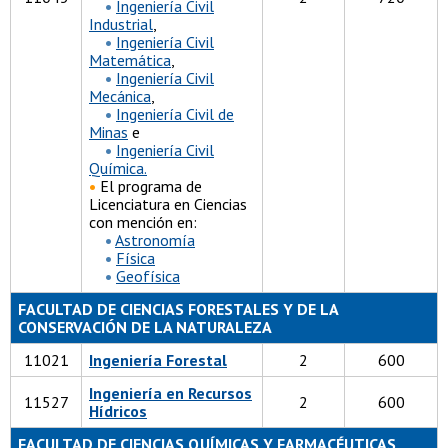
•
Ingeniería Civil
Industrial
,
•
Ingeniería Civil
Matemática
,
•
Ingeniería Civil
Mecánica
,
•
Ingeniería Civil de
Minas
e
•
Ingeniería Civil
Química.
•
El programa de
Licenciatura en Ciencias
con mención en:
•
Astronomía
•
Física
•
Geofísica
FACULTAD DE CIENCIAS FORESTALES Y DE LA
CONSERVACIÓN DE LA NATURALEZA
11021
Ingeniería Forestal
2
600
Ingeniería en Recursos
11527
2
600
Hídricos
FACULTAD DE CIENCIAS QUÍMICAS Y FARMACÉUTICAS