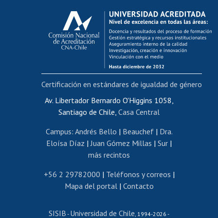
Calificación académica
Postulación al AUCAI
Funcionarias/os
Cursos internos de capacitación
Bienestar del personal
Certificación en estándares de igualdad de género
Portal de movilidad interna
Certificado de renta
Av. Libertador Bernardo O'Higgins 1058,
Santiago de Chile,
Casa Central
Certificado de renta honorarios
Gestión de correo uchile
Campus
:
Andrés Bello
|
Beauchef
|
Dra.
Editar páginas blancas
Eloísa Díaz
|
Juan Gómez Millas
|
Sur
|
más recintos
Extranjeras/os
Revalidación y reconocimiento de títulos
+56 2 29782000
|
Teléfonos y correos
|
Mapa del portal
|
Contacto
Postulación al Programa de Movilidad Estudiantil
Inscripción de asignaturas
SISIB
Universidad de Chile
Cursos de español
-
, 1994-2026 -