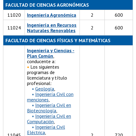
FACULTAD DE CIENCIAS AGRONÓMICAS
11020
Ingeniería Agronómica
2
600
Ingeniería en Recursos
11024
2
600
Naturales Renovables
FACULTAD DE CIENCIAS FÍSICAS Y MATEMÁTICAS
Ingeniería y Ciencias -
Plan Común
,
conducente a:
•
Los siguientes
programas de
licenciatura y título
profesional:
•
Geología
,
•
Ingeniería Civil con
menciones
,
•
Ingeniería Civil en
Biotecnología
,
•
Ingeniería Civil en
Computación
,
•
Ingeniería Civil
Eléctrica
,
11045
2
720