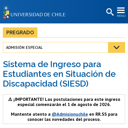
EXTENSIÓN
MENÚ
BIBLIOTECAS
LA UNIVERSIDAD
PREGRADO
Postulantes
ADMISIÓN ESPECIAL
Estudiantes
Sistema de Ingreso para
Académicas/os
Estudiantes en Situación de
Funcionarias/os
Discapacidad (SIESD)
Egresadas/os
⚠️ ¡IMPORTANTE! Las postulaciones para este ingreso
especial comenzarán el 1 de agosto de 2026.
Mantente atento a
@Admisionuchile
en RR.SS para
conocer las novedades del proceso.