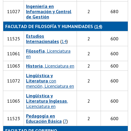
Ingeniería en
11027
Información y Control
2
680
de Gestión
FACULTAD DE FILOSOFÍA Y HUMANIDADES (
14
)
Estudios
11525
2
600
Internacionales
(
14
)
Filosofía
, Licenciatura
11061
2
600
en
11063
Historia
, Licenciatura en
2
600
Lingüística y
11072
Literatura
con
2
600
mención, Licenciatura en
Lingüística y
11065
Literatura Inglesas
,
2
600
Licenciatura en
Pedagogía en
11523
2
600
Educación Básica
(
7
)
FACULTAD DE GOBIERNO