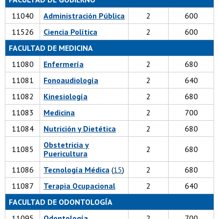
11040
Administración Pública
2
600
11526
Ciencia Política
2
600
FACULTAD DE MEDICINA
11080
Enfermería
2
680
11081
Fonoaudiología
2
640
11082
Kinesiología
2
680
11083
Medicina
2
700
11084
Nutrición y Dietética
2
680
Obstetricia y
11085
2
680
Puericultura
11086
Tecnología Médica
(
15
)
2
680
11087
Terapia Ocupacional
2
640
FACULTAD DE ODONTOLOGÍA
11095
Odontología
2
700