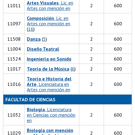
Artes Visuales
, Lic. en
11011
2
600
Artes con mención en
Composición
, Lic. en
11097
Artes con mención en
2
600
(
16
)
11508
Danza
(
5
)
2
600
11004
Diseño Teatral
2
600
11524
Ingeniería en Sonido
2
600
11017
Teoría de la Música
(
6
)
2
600
Teoría e Historia del
11016
Arte
, Licenciatura en
2
600
Artes con mención en
FACULTAD DE CIENCIAS
Biología
, Licenciatura
11032
en Ciencias con mención
2
600
en
Biología con mención
11029
2
600