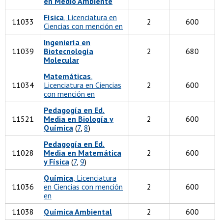
en Medio Ambiente
Física
, Licenciatura en
11033
2
600
Ciencias con mención en
Ingeniería en
11039
Biotecnología
2
680
Molecular
Matemáticas
,
11034
Licenciatura en Ciencias
2
600
con mención en
Pedagogía en Ed.
11521
Media en Biología y
2
600
Química
(
7
,
8
)
Pedagogía en Ed.
11028
Media en Matemática
2
600
y Física
(
7
,
9
)
Química
, Licenciatura
11036
en Ciencias con mención
2
600
en
11038
Química Ambiental
2
600