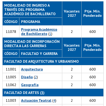
MODALIDAD DE INGRESO A
TRAVÉS DEL PROGRAMA
Vacantes
Ptje. Mín.
ACADÉMICO DE BACHILLERATO
2027
Ponderado
CÓDIGO
PROGRAMA
Programa Académico
11078
2
600
de Bachillerato
(
1
)
MODALIDAD DE INCORPORACIÓN
Vacantes
Ptje. Mín.
DIRECTA A LAS CARRERAS
2027
Ponderado
CÓDIGO
FACULTAD Y CARRERA
FACULTAD DE ARQUITECTURA Y URBANISMO
11001
Arquitectura
2
600
11005
Diseño
(
2
)
2
600
11062
Geografía
2
600
FACULTAD DE ARTES (
3
)
11003
Actuación Teatral
(
4
)
2
600