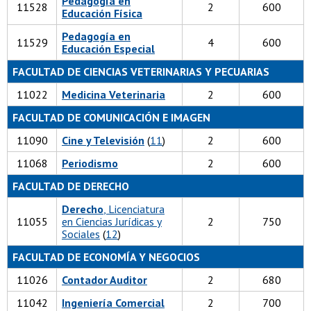
Pedagogía en
11528
2
600
Educación Física
Pedagogía en
11529
4
600
Educación Especial
FACULTAD DE CIENCIAS VETERINARIAS Y PECUARIAS
11022
Medicina Veterinaria
2
600
FACULTAD DE COMUNICACIÓN E IMAGEN
11090
Cine y Televisión
(
11
)
2
600
11068
Periodismo
2
600
FACULTAD DE DERECHO
Derecho
, Licenciatura
11055
en Ciencias Jurídicas y
2
750
Sociales
(
12
)
FACULTAD DE ECONOMÍA Y NEGOCIOS
11026
Contador Auditor
2
680
11042
Ingeniería Comercial
2
700