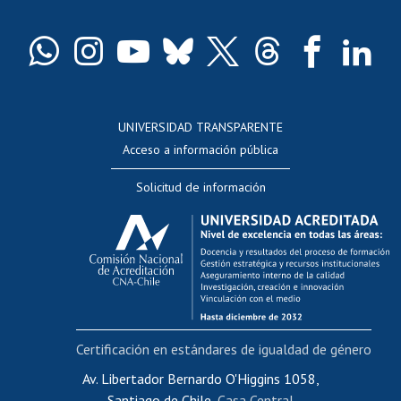
Certificado de títulos y grados
Docentes
Postulación a concursos internos de investigación
Consulta a bases de datos
UNIVERSIDAD TRANSPARENTE
Perfeccionamiento
Acceso a información pública
Editar Portafolio Académico
Solicitud de información
Evaluación docente
Calificación académica
Postulación al AUCAI
Funcionarias/os
Cursos internos de capacitación
Bienestar del personal
Certificación en estándares de igualdad de género
Portal de movilidad interna
Certificado de renta
Av. Libertador Bernardo O'Higgins 1058,
Santiago de Chile,
Casa Central
Certificado de renta honorarios