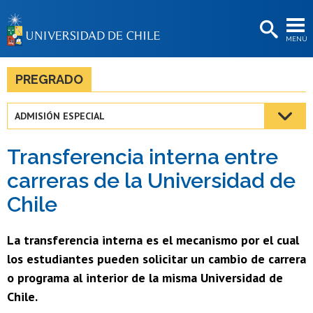
EXTENSIÓN
MENÚ
BIBLIOTECAS
LA UNIVERSIDAD
PREGRADO
Postulantes
ADMISIÓN ESPECIAL
Estudiantes
Transferencia interna entre
Académicas/os
carreras de la Universidad de
Funcionarias/os
Chile
Egresadas/os
La transferencia interna es el mecanismo por el cual
los estudiantes pueden solicitar un cambio de carrera
o programa al interior de la misma Universidad de
Chile.