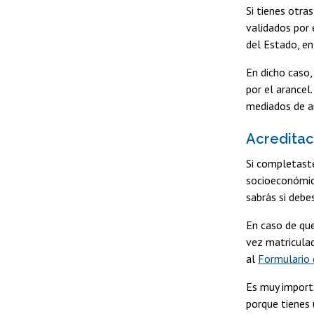
Si tienes otra
validados por 
del Estado, en
En dicho caso,
por el arancel
mediados de a
Acredita
Si completaste
socioeconómic
sabrás si debe
En caso de que
vez matriculad
al
Formulario 
Es muy importa
porque tienes 