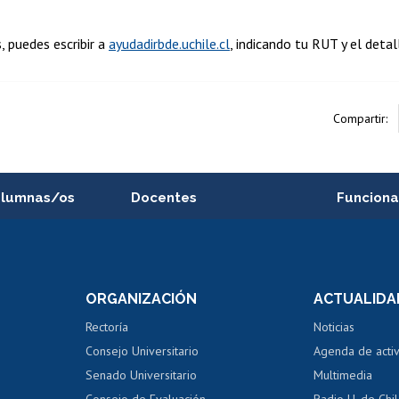
, puedes escribir a
ayudadirbde.uchile.cl
, indicando tu RUT y el detal
Compartir:
alumnas/os
Docentes
Funciona
Postulación a concursos
Cursos inte
internos de investigación
capacitació
e asignaturas
Consulta a bases de datos
Bienestar d
 de notas
ORGANIZACIÓN
ACTUALIDA
Perfeccionamiento
Portal de m
 regular
Editar Portafolio Académico
Certificado
Rectoría
Noticias
tal
Evaluación docente
Certificado
Consejo Universitario
Agenda de acti
dito alumnos
honorarios
Calificación académica
Senado Universitario
Multimedia
dito exalumnos
Gestión de 
Consejo de Evaluación
Radio U. de Chi