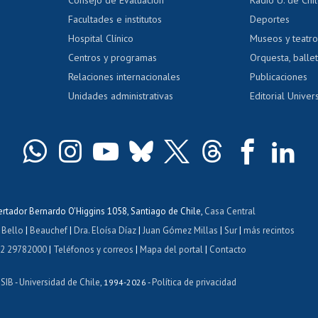
Postulación al AUCAI
y grados
Editar pági
Facultades e institutos
Deportes
Hospital Clínico
Museos y teatr
da tecnológica
Tarjeta TUI
Wifi
Acoso laboral
s
Centros y programas
Orquesta, ballet
Relaciones internacionales
Publicaciones
Unidades administrativas
Editorial Univers
bertador Bernardo O'Higgins 1058, Santiago de Chile,
Casa Central
 Bello
|
Beauchef
|
Dra. Eloísa Díaz
|
Juan Gómez Millas
|
Sur
|
más recintos
 2 29782000
|
Teléfonos y correos
|
Mapa del portal
|
Contacto
ISIB
Universidad de Chile
Política de privacidad
-
, 1994-2026 -