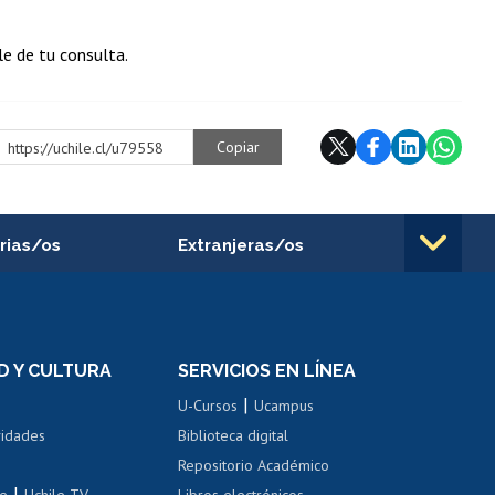
le de tu consulta.
Copiar
https://uchile.cl/u79558
rias/os
Extranjeras/os
rnos de
Revalidación y reconocimiento
n
de títulos
el personal
Postulación al Programa de
Movilidad Estudiantil
D Y CULTURA
SERVICIOS EN LÍNEA
ovilidad interna
Inscripción de asignaturas
|
 de renta
U-Cursos
Ucampus
Cursos de español
 de renta
vidades
Biblioteca digital
Repositorio Académico
correo uchile
|
le
Uchile TV
Libros electrónicos