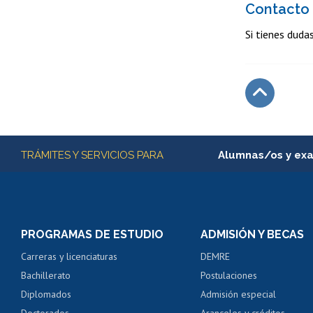
Contacto
Si tienes dudas
Subir
Más información
TRÁMITES Y SERVICIOS PARA
Alumnas/os y ex
Matrícula en línea
Inscripción y cambio d
Consulta y certificado
PROGRAMAS DE ESTUDIO
ADMISIÓN Y BECAS
Certificado de alumno
Carreras y licenciaturas
DEMRE
Servicio médico y den
Bachillerato
Postulaciones
Pago de arancel y cré
Diplomados
Admisión especial
Pago de arancel y cré
Doctorados
Aranceles y créditos