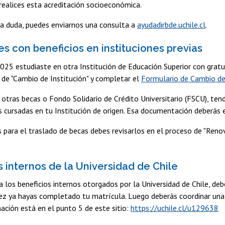
realices esta acreditación socioeconómica.
na duda, puedes enviarnos una consulta a
ayudadirbde.uchile.cl
.
es con beneficios en instituciones previas
2025 estudiaste en otra Institución de Educación Superior con gratu
de "Cambio de Institución" y completar el
Formulario de Cambio de
 otras becas o Fondo Solidario de Crédito Universitario (FSCU), ten
s cursadas en tu Institución de origen. Esa documentación deberás e
 para el traslado de becas debes revisarlos en el proceso de "Ren
s internos de la Universidad de Chile
a los beneficios internos otorgados por la Universidad de Chile, de
z ya hayas completado tu matrícula. Luego deberás coordinar una e
ación está en el punto 5 de este sitio:
https://uchile.cl/u129638