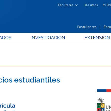
Facultades
U-Cursos
Mi Uc
Arquitectura y Urbanismo
Ciencias
Postulantes
Estu
Cs. Físicas y Matemáticas
ADOS
INVESTIGACIÓN
EXTENSIÓN
Cs. Químicas y Farmacéuticas
Cs. Veterinarias y Pecuarias
Derecho
Filosofía y Humanidades
Medicina
cios estudiantiles
Estudios Avanzados en Educación
Nutrición y Tecnología de
Alimentos