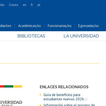
hile
Correo
en
fr
pt
Artes
Cs. Agronómicas
diantes
Académicas/os
Funcionarias/os
Egresadas/os
Cs. Forestales y Conservación
BIBLIOTECAS
LA UNIVERSIDAD
Cs. Sociales
Comunicación e Imagen
Economía y Negocios
Gobierno
Odontología
Estudios Internacionales
Bachillerato
ENLACES RELACIONADOS
Hospital Clínico
Guía de beneficios para
estudiantes nuevos 2026
Información sobre el proceso de