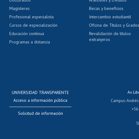
Certificado de títulos 
Magísteres
Becas y beneficios
Profesional especialista
Intercambio estudiantil
Mi Uchile
Ayu
Cursos de especialización
Oficina de Títulos y Grado
Educación continua
Revalidación de títulos
extranjeros
Programas a distancia
UNIVERSIDAD TRANSPARENTE
Av. Li
Acceso a información pública
Campus
:
Andrés
+56
Solicitud de información
S