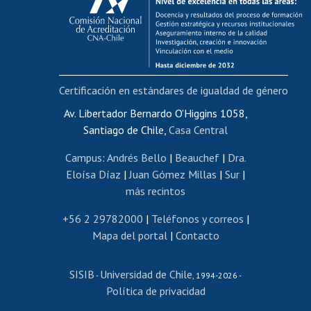
Postulación al AUCAI
Funcionarias/os
Cursos internos de capacitación
Bienestar del personal
Certificación en estándares de igualdad de género
Portal de movilidad interna
Certificado de renta
Av. Libertador Bernardo O'Higgins 1058,
Santiago de Chile,
Casa Central
Certificado de renta honorarios
Gestión de correo uchile
Campus
:
Andrés Bello
|
Beauchef
|
Dra.
Editar páginas blancas
Eloísa Díaz
|
Juan Gómez Millas
|
Sur
|
más recintos
Extranjeras/os
Revalidación y reconocimiento de títulos
+56 2 29782000
|
Teléfonos y correos
|
Mapa del portal
|
Contacto
Postulación al Programa de Movilidad Estudiantil
Inscripción de asignaturas
SISIB
Universidad de Chile
Cursos de español
-
, 1994-2026 -
Política de privacidad