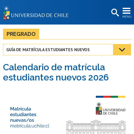
EXTENSIÓN
MENÚ
BIBLIOTECAS
LA UNIVERSIDAD
PREGRADO
Postulantes
GUÍA DE MATRÍCULA ESTUDIANTES NUEVOS
Estudiantes
Calendario de matrícula
Académicas/os
estudiantes nuevos 2026
Funcionarias/os
Egresadas/os