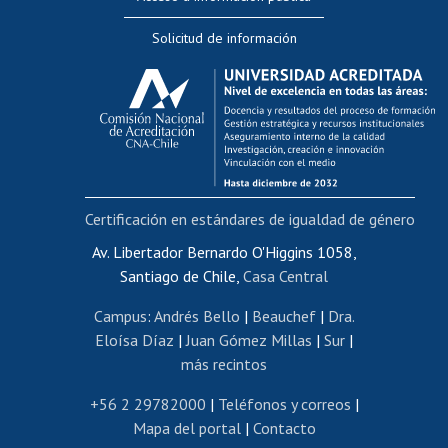
Editar Portafolio Académico
Solicitud de información
Evaluación docente
Calificación académica
Postulación al AUCAI
Funcionarias/os
Cursos internos de capacitación
Bienestar del personal
Certificación en estándares de igualdad de género
Portal de movilidad interna
Certificado de renta
Av. Libertador Bernardo O'Higgins 1058,
Santiago de Chile,
Casa Central
Certificado de renta honorarios
Gestión de correo uchile
Campus
:
Andrés Bello
|
Beauchef
|
Dra.
Editar páginas blancas
Eloísa Díaz
|
Juan Gómez Millas
|
Sur
|
más recintos
Extranjeras/os
Revalidación y reconocimiento de títulos
+56 2 29782000
|
Teléfonos y correos
|
Mapa del portal
|
Contacto
Postulación al Programa de Movilidad Estudiantil