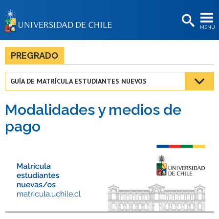
EXTENSIÓN
MENÚ
BIBLIOTECAS
LA UNIVERSIDAD
PREGRADO
Postulantes
GUÍA DE MATRÍCULA ESTUDIANTES NUEVOS
Estudiantes
Modalidades y medios de
Académicas/os
pago
Funcionarias/os
Egresadas/os