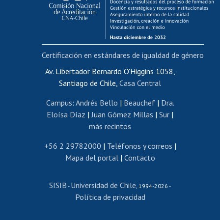
Funcionarias/os
Cursos internos de capacitación
Bienestar del personal
Certificación en estándares de igualdad de género
Portal de movilidad interna
Certificado de renta
Av. Libertador Bernardo O'Higgins 1058,
Santiago de Chile,
Casa Central
Certificado de renta honorarios
Gestión de correo uchile
Campus
:
Andrés Bello
|
Beauchef
|
Dra.
Editar páginas blancas
Eloísa Díaz
|
Juan Gómez Millas
|
Sur
|
más recintos
Extranjeras/os
Revalidación y reconocimiento de títulos
+56 2 29782000
|
Teléfonos y correos
|
Mapa del portal
|
Contacto
Postulación al Programa de Movilidad Estudiantil
Inscripción de asignaturas
SISIB
Universidad de Chile
Cursos de español
-
, 1994-2026 -
Política de privacidad
Mi Uchile
Ayuda tecnológica
Tarjeta TUI
Wifi