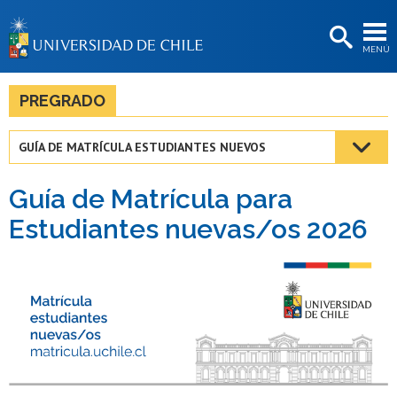
EXTENSIÓN
MENÚ
BIBLIOTECAS
LA UNIVERSIDAD
PREGRADO
Postulantes
GUÍA DE MATRÍCULA ESTUDIANTES NUEVOS
Estudiantes
Guía de Matrícula para
Académicas/os
Estudiantes nuevas/os 2026
Funcionarias/os
Egresadas/os