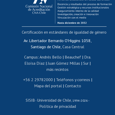
Postulación al AUCAI
Funcionarias/os
Cursos internos de capacitación
Bienestar del personal
Certificación en estándares de igualdad de género
Portal de movilidad interna
Certificado de renta
Av. Libertador Bernardo O'Higgins 1058,
Santiago de Chile,
Casa Central
Certificado de renta honorarios
Gestión de correo uchile
Campus
:
Andrés Bello
|
Beauchef
|
Dra.
Editar páginas blancas
Eloísa Díaz
|
Juan Gómez Millas
|
Sur
|
más recintos
Extranjeras/os
Revalidación y reconocimiento de títulos
+56 2 29782000
|
Teléfonos y correos
|
Mapa del portal
|
Contacto
Postulación al Programa de Movilidad Estudiantil
Inscripción de asignaturas
SISIB
Universidad de Chile
Cursos de español
-
, 1994-2026 -
Política de privacidad
Mi Uchile
Ayuda tecnológica
Tarjeta TUI
Wifi