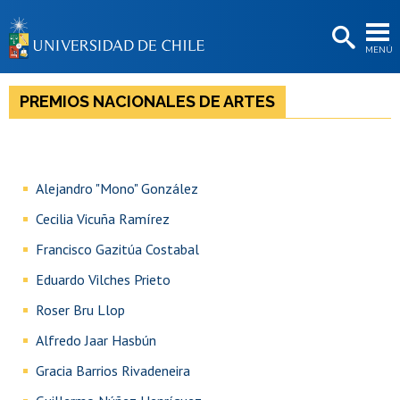
EXTENSIÓN
MENÚ
BIBLIOTECAS
LA UNIVERSIDAD
PREMIOS NACIONALES DE ARTES
Postulantes
Estudiantes
Alejandro "Mono" González
Académicas/os
Cecilia Vicuña Ramírez​​
Funcionarias/os
Francisco Gazitúa Costabal
Egresadas/os
Eduardo Vilches Prieto
Roser Bru Llop
Alfredo Jaar Hasbún
Gracia Barrios Rivadeneira