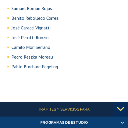
Samuel Román Rojas
Benito Rebolledo Correa
José Caracci Vignatti
José Perotti Ronzini
Camilo Mori Serrano
Pedro Reszka Moreau
Pablo Burchard Eggeling
Más información
TRÁMITES Y SERVICIOS PARA
PROGRAMAS DE ESTUDIO
Alumnas/os y exalumnas/os