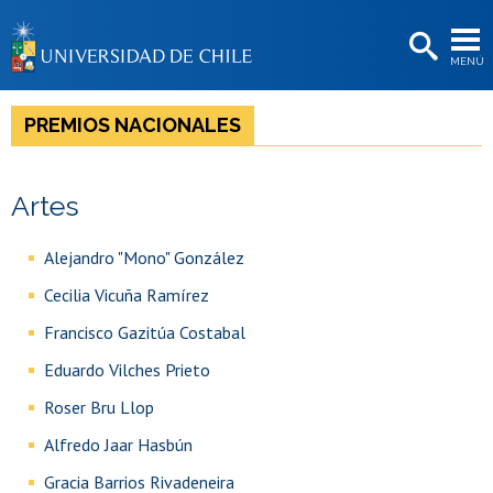
EXTENSIÓN
MENÚ
BIBLIOTECAS
LA UNIVERSIDAD
PREMIOS NACIONALES
Postulantes
Artes
Estudiantes
Académicas/os
Alejandro "Mono" González
Cecilia Vicuña Ramírez​​
Funcionarias/os
Francisco Gazitúa Costabal
Egresadas/os
Eduardo Vilches Prieto
Roser Bru Llop
Alfredo Jaar Hasbún
Gracia Barrios Rivadeneira