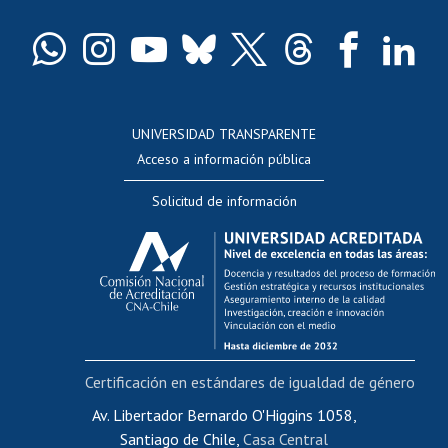
Certificado de títulos y grados
Docentes
Postulación a concursos internos de investigación
Consulta a bases de datos
UNIVERSIDAD TRANSPARENTE
Perfeccionamiento
Acceso a información pública
Editar Portafolio Académico
Solicitud de información
Evaluación docente
Calificación académica
Postulación al AUCAI
Funcionarias/os
Cursos internos de capacitación
Bienestar del personal
Certificación en estándares de igualdad de género
Portal de movilidad interna
Certificado de renta
Av. Libertador Bernardo O'Higgins 1058,
Santiago de Chile,
Casa Central
Certificado de renta honorarios