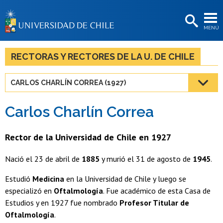
EXTENSIÓN
MENÚ
BIBLIOTECAS
LA UNIVERSIDAD
RECTORAS Y RECTORES DE LA U. DE CHILE
Postulantes
CARLOS CHARLÍN CORREA (1927)
Estudiantes
Carlos Charlín Correa
Académicas/os
Funcionarias/os
Rector de la Universidad de Chile en 1927
Egresadas/os
Nació el 23 de abril de
1885
y murió el 31 de agosto de
1945
.
Estudió
Medicina
en la Universidad de Chile y luego se
especializó en
Oftalmología
. Fue académico de esta Casa de
Estudios y en 1927 fue nombrado
Profesor Titular de
Oftalmología
.