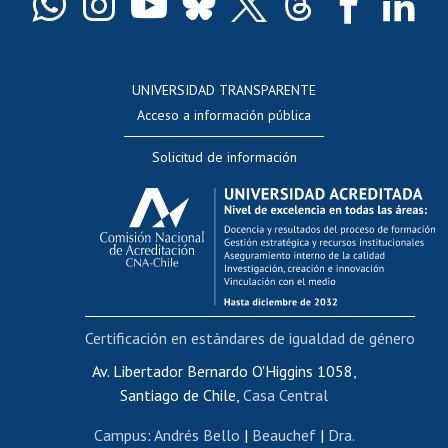
Docentes
Postulación a concursos internos de investigación
Consulta a bases de datos
UNIVERSIDAD TRANSPARENTE
Perfeccionamiento
Acceso a información pública
Editar Portafolio Académico
Solicitud de información
Evaluación docente
Calificación académica
Postulación al AUCAI
Funcionarias/os
Cursos internos de capacitación
Bienestar del personal
Certificación en estándares de igualdad de género
Portal de movilidad interna
Certificado de renta
Av. Libertador Bernardo O'Higgins 1058,
Santiago de Chile,
Casa Central
Certificado de renta honorarios
Gestión de correo uchile
Campus
:
Andrés Bello
|
Beauchef
|
Dra.