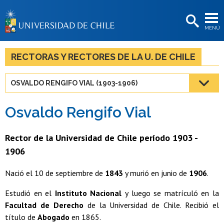
EXTENSIÓN
MENÚ
BIBLIOTECAS
LA UNIVERSIDAD
RECTORAS Y RECTORES DE LA U. DE CHILE
Postulantes
OSVALDO RENGIFO VIAL (1903-1906)
Estudiantes
Osvaldo Rengifo Vial
Académicas/os
Funcionarias/os
Rector de la Universidad de Chile período 1903 -
1906
Egresadas/os
Nació el 10 de septiembre de
1843
y murió en junio de
1906
.
Estudió en el
Instituto Nacional
y luego se matrículó en la
Facultad de Derecho
de la Universidad de Chile. Recibió el
título de
Abogado
en 1865.