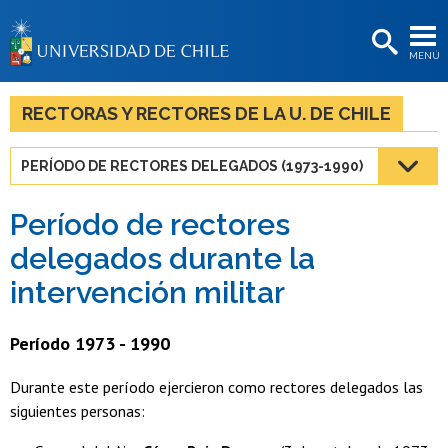
EXTENSIÓN
MENÚ
BIBLIOTECAS
LA UNIVERSIDAD
RECTORAS Y RECTORES DE LA U. DE CHILE
Postulantes
PERÍODO DE RECTORES DELEGADOS (1973-1990)
Estudiantes
Período de rectores
Académicas/os
delegados durante la
Funcionarias/os
intervención militar
Egresadas/os
Período 1973 - 1990
Durante este período ejercieron como rectores delegados las
siguientes personas: