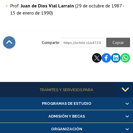
Prof.
Juan de Dios Vial Larraín
(29 de octubre de 1987 -
15 de enero de 1990)
Compartir:
Copiar
https://uchile.cl/u4720
Subir
Más información
TRÁMITES Y SERVICIOS PARA
PROGRAMAS DE ESTUDIO
Alumnas/os y exalumnas/os
Matrícula en línea
ADMISIÓN Y BECAS
Inscripción y cambio de asignaturas
ORGANIZACIÓN
Consulta y certificado de notas