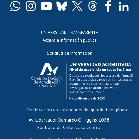
Docentes
Postulación a concursos internos de investigación
Consulta a bases de datos
UNIVERSIDAD TRANSPARENTE
Perfeccionamiento
Acceso a información pública
Editar Portafolio Académico
Solicitud de información
Evaluación docente
Calificación académica
Postulación al AUCAI
Funcionarias/os
Cursos internos de capacitación
Bienestar del personal
Certificación en estándares de igualdad de género
Portal de movilidad interna
Certificado de renta
Av. Libertador Bernardo O'Higgins 1058,
Santiago de Chile,
Casa Central
Certificado de renta honorarios
Gestión de correo uchile