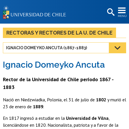
EXTENSIÓN
MENÚ
BIBLIOTECAS
LA UNIVERSIDAD
RECTORAS Y RECTORES DE LA U. DE CHILE
Postulantes
IGNACIO DOMEYKO ANCUTA (1867-1883)
Estudiantes
Ignacio Domeyko Ancuta
Académicas/os
Funcionarias/os
Rector de la Universidad de Chile período 1867 -
1883
Egresadas/os
Nació en Niedzwiadka, Polonia, el 31 de julio de
1802
y murió el
23 de enero de
1889
.
En 1817 ingresó a estudiar en la
Universidad de Vilna
,
licenciándose en 1820. Nacionalista, patriota y a favor de la