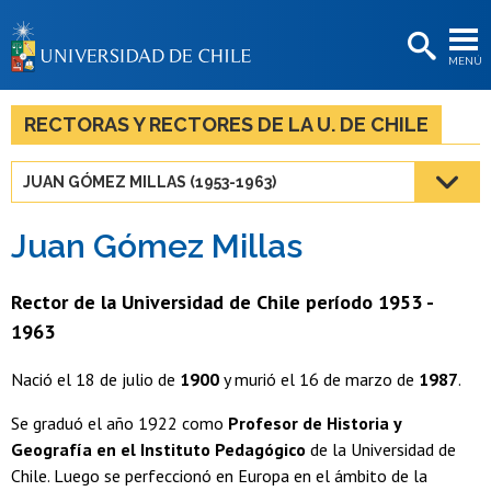
EXTENSIÓN
MENÚ
BIBLIOTECAS
LA UNIVERSIDAD
RECTORAS Y RECTORES DE LA U. DE CHILE
Postulantes
JUAN GÓMEZ MILLAS (1953-1963)
Estudiantes
Juan Gómez Millas
Académicas/os
Funcionarias/os
Rector de la Universidad de Chile período 1953 -
1963
Egresadas/os
Nació el 18 de julio de
1900
y murió el 16 de marzo de
1987
.
Se graduó el año 1922 como
Profesor de Historia y
Geografía en el Instituto Pedagógico
de la Universidad de
Chile. Luego se perfeccionó en Europa en el ámbito de la