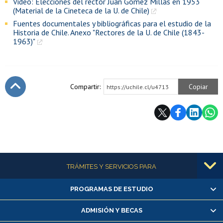
Video: Elecciones del rector Juan Gómez Millas en 1953
(Material de la Cineteca de la U. de Chile)
Fuentes documentales y bibliográficas para el estudio de la
Historia de Chile. Anexo "Rectores de la U. de Chile (1843-
1963)"
Compartir:
Copiar
https://uchile.cl/u4713
Subir
Más información
TRÁMITES Y SERVICIOS PARA
PROGRAMAS DE ESTUDIO
Alumnas/os y exalumnas/os
Matrícula en línea
ADMISIÓN Y BECAS
Inscripción y cambio de asignaturas