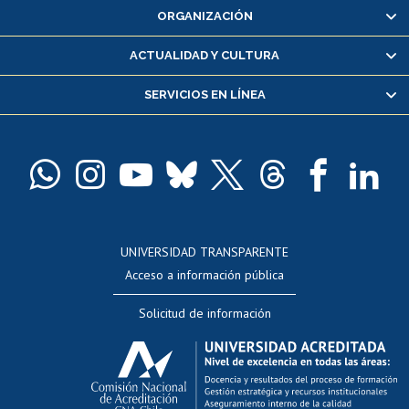
ORGANIZACIÓN
Consulta y certificado de notas
Certificado de alumno regular
ACTUALIDAD Y CULTURA
Servicio médico y dental
SERVICIOS EN LÍNEA
Pago de arancel y crédito alumnos
Pago de arancel y crédito exalumnos
Certificado de títulos y grados
Docentes
Postulación a concursos internos de investigación
Consulta a bases de datos
UNIVERSIDAD TRANSPARENTE
Perfeccionamiento
Acceso a información pública
Editar Portafolio Académico
Solicitud de información
Evaluación docente
Calificación académica
Postulación al AUCAI
Funcionarias/os