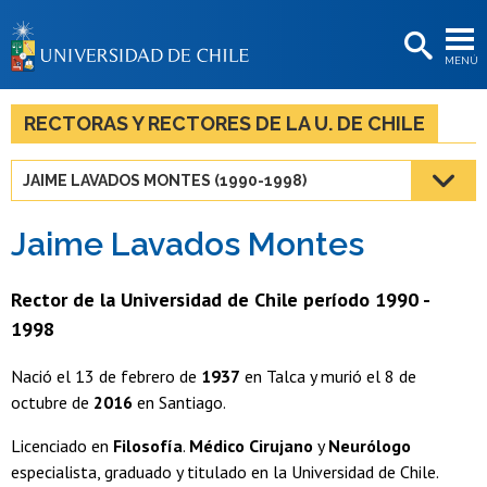
EXTENSIÓN
MENÚ
BIBLIOTECAS
LA UNIVERSIDAD
RECTORAS Y RECTORES DE LA U. DE CHILE
Postulantes
JAIME LAVADOS MONTES (1990-1998)
Estudiantes
Jaime Lavados Montes
Académicas/os
Funcionarias/os
Rector de la Universidad de Chile período 1990 -
1998
Egresadas/os
Nació el 13 de febrero de
1937
en Talca y murió el 8 de
octubre de
2016
en Santiago.
Licenciado en
Filosofía
.
Médico Cirujano
y
Neurólogo
especialista, graduado y titulado en la Universidad de Chile.