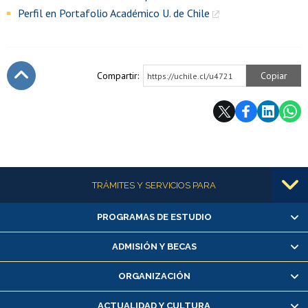
Perfil en Portafolio Académico U. de Chile
Compartir:
Copiar
https://uchile.cl/u4721
Subir
Más información
TRÁMITES Y SERVICIOS PARA
PROGRAMAS DE ESTUDIO
Alumnas/os y exalumnas/os
Matrícula en línea
ADMISIÓN Y BECAS
Inscripción y cambio de asignaturas
ORGANIZACIÓN
Consulta y certificado de notas
Certificado de alumno regular
ACTUALIDAD Y CULTURA