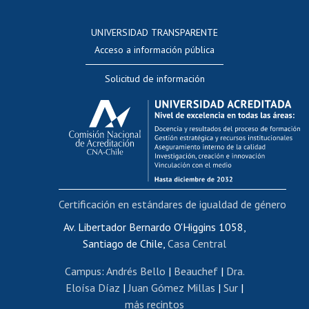
Postulación a concursos internos de investigación
Consulta a bases de datos
UNIVERSIDAD TRANSPARENTE
Perfeccionamiento
Acceso a información pública
Editar Portafolio Académico
Solicitud de información
Evaluación docente
Calificación académica
Postulación al AUCAI
Funcionarias/os
Cursos internos de capacitación
Bienestar del personal
Certificación en estándares de igualdad de género
Portal de movilidad interna
Certificado de renta
Av. Libertador Bernardo O'Higgins 1058,
Santiago de Chile,
Casa Central
Certificado de renta honorarios
Gestión de correo uchile
Campus
:
Andrés Bello
|
Beauchef
|
Dra.
Editar páginas blancas
Eloísa Díaz
|
Juan Gómez Millas
|
Sur
|
más recintos