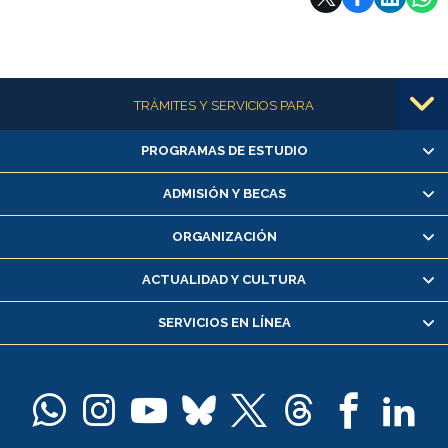
Más información
TRÁMITES Y SERVICIOS PARA
PROGRAMAS DE ESTUDIO
Alumnas/os y exalumnas/os
Matrícula en línea
ADMISIÓN Y BECAS
Inscripción y cambio de asignaturas
ORGANIZACIÓN
Consulta y certificado de notas
Certificado de alumno regular
ACTUALIDAD Y CULTURA
Servicio médico y dental
SERVICIOS EN LÍNEA
Pago de arancel y crédito alumnos
Pago de arancel y crédito exalumnos
Certificado de títulos y grados
Docentes