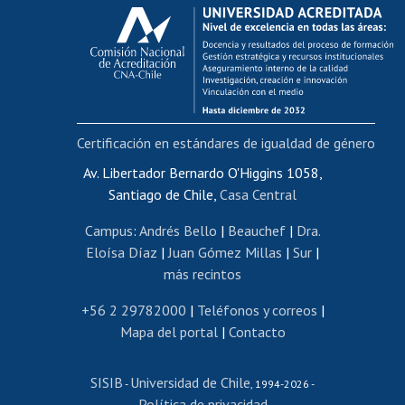
Calificación académica
Postulación al AUCAI
Funcionarias/os
Cursos internos de capacitación
Bienestar del personal
Certificación en estándares de igualdad de género
Portal de movilidad interna
Certificado de renta
Av. Libertador Bernardo O'Higgins 1058,
Santiago de Chile,
Casa Central
Certificado de renta honorarios
Gestión de correo uchile
Campus
:
Andrés Bello
|
Beauchef
|
Dra.
Editar páginas blancas
Eloísa Díaz
|
Juan Gómez Millas
|
Sur
|
más recintos
Extranjeras/os
Revalidación y reconocimiento de títulos
+56 2 29782000
|
Teléfonos y correos
|
Mapa del portal
|
Contacto
Postulación al Programa de Movilidad Estudiantil
Inscripción de asignaturas
SISIB
Universidad de Chile
Cursos de español
-
, 1994-2026 -
Política de privacidad