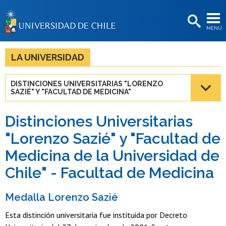
EXTENSIÓN
MENÚ
BIBLIOTECAS
LA UNIVERSIDAD
LA UNIVERSIDAD
Postulantes
DISTINCIONES UNIVERSITARIAS "LORENZO
SAZIÉ" Y "FACULTAD DE MEDICINA"
Estudiantes
Académicas/os
Distinciones Universitarias
"Lorenzo Sazié" y "Facultad de
Funcionarias/os
Medicina de la Universidad de
Egresadas/os
Chile" - Facultad de Medicina
Medalla Lorenzo Sazié
Esta distinción universitaria fue instituida por Decreto