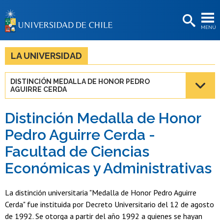
EXTENSIÓN
MENÚ
BIBLIOTECAS
LA UNIVERSIDAD
LA UNIVERSIDAD
Postulantes
DISTINCIÓN MEDALLA DE HONOR PEDRO
AGUIRRE CERDA
Estudiantes
Académicas/os
Distinción Medalla de Honor
Pedro Aguirre Cerda -
Funcionarias/os
Facultad de Ciencias
Egresadas/os
Económicas y Administrativas
La distinción universitaria "Medalla de Honor Pedro Aguirre
Cerda" fue instituida por Decreto Universitario del 12 de agosto
de 1992. Se otorga a partir del año 1992 a quienes se hayan