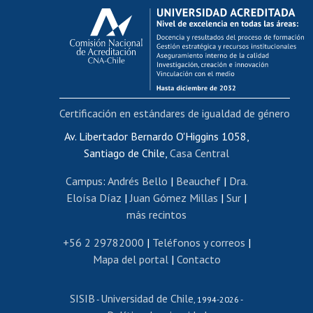
Calificación académica
Postulación al AUCAI
Funcionarias/os
Cursos internos de capacitación
Bienestar del personal
Certificación en estándares de igualdad de género
Portal de movilidad interna
Certificado de renta
Av. Libertador Bernardo O'Higgins 1058,
Santiago de Chile,
Casa Central
Certificado de renta honorarios
Gestión de correo uchile
Campus
:
Andrés Bello
|
Beauchef
|
Dra.
Editar páginas blancas
Eloísa Díaz
|
Juan Gómez Millas
|
Sur
|
más recintos
Extranjeras/os
Revalidación y reconocimiento de títulos
+56 2 29782000
|
Teléfonos y correos
|
Mapa del portal
|
Contacto
Postulación al Programa de Movilidad Estudiantil
Inscripción de asignaturas
SISIB
Universidad de Chile
Cursos de español
-
, 1994-2026 -