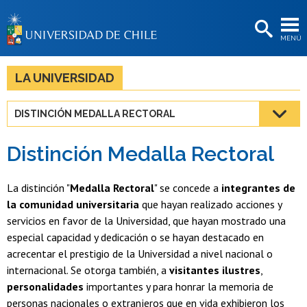
EXTENSIÓN
MENÚ
BIBLIOTECAS
LA UNIVERSIDAD
LA UNIVERSIDAD
Postulantes
DISTINCIÓN MEDALLA RECTORAL
Estudiantes
Distinción Medalla Rectoral
Académicas/os
Funcionarias/os
La distinción "
Medalla Rectoral
" se concede a
integrantes de
la comunidad universitaria
que hayan realizado acciones y
Egresadas/os
servicios en favor de la Universidad, que hayan mostrado una
especial capacidad y dedicación o se hayan destacado en
acrecentar el prestigio de la Universidad a nivel nacional o
internacional. Se otorga también, a
visitantes ilustres
,
personalidades
importantes y para honrar la memoria de
personas nacionales o extranjeros que en vida exhibieron los