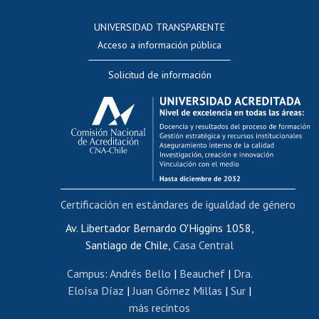
Consulta a bases de datos
UNIVERSIDAD TRANSPARENTE
Perfeccionamiento
Acceso a información pública
Editar Portafolio Académico
Solicitud de información
Evaluación docente
Calificación académica
Postulación al AUCAI
Funcionarias/os
Cursos internos de capacitación
Bienestar del personal
Certificación en estándares de igualdad de género
Portal de movilidad interna
Certificado de renta
Av. Libertador Bernardo O'Higgins 1058,
Santiago de Chile,
Casa Central
Certificado de renta honorarios
Gestión de correo uchile
Campus
:
Andrés Bello
|
Beauchef
|
Dra.
Editar páginas blancas
Eloísa Díaz
|
Juan Gómez Millas
|
Sur
|
más recintos
Extranjeras/os