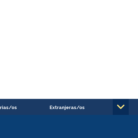
rias/os
Extranjeras/os
rnos de
Revalidación y reconocimiento
n
de títulos
el personal
Postulación al Programa de