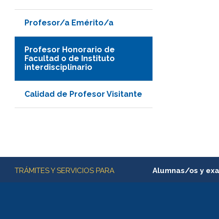
Profesor/a Emérito/a
Profesor Honorario de
Facultad o de Instituto
interdisciplinario
Calidad de Profesor Visitante
Más información
TRÁMITES Y SERVICIOS PARA
Alumnas/os y ex
Matrícula en línea
Inscripción y cambio d
Consulta y certificado