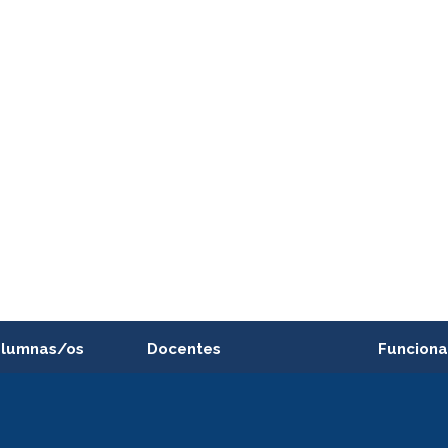
alumnas/os
Docentes
Funciona
Postulación a concursos
Cursos inte
internos de investigación
capacitació
e asignaturas
Consulta a bases de datos
Bienestar d
 de notas