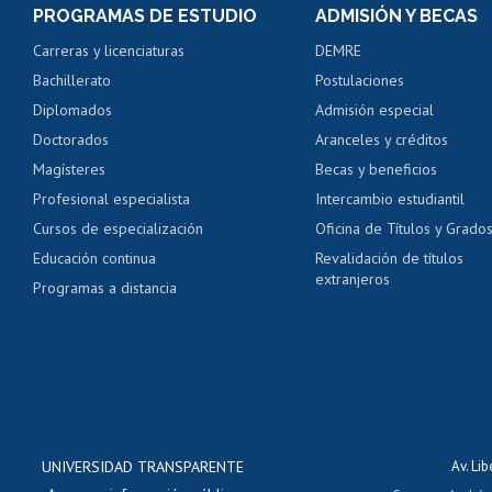
PROGRAMAS DE ESTUDIO
ADMISIÓN Y BECAS
Certificado de alumno
Carreras y licenciaturas
DEMRE
Servicio médico y den
Bachillerato
Postulaciones
Pago de arancel y cré
Diplomados
Admisión especial
Pago de arancel y cré
Doctorados
Aranceles y créditos
Certificado de títulos 
Magísteres
Becas y beneficios
Profesional especialista
Intercambio estudiantil
Mi Uchile
Ayu
Cursos de especialización
Oficina de Títulos y Grado
Educación continua
Revalidación de títulos
extranjeros
Programas a distancia
UNIVERSIDAD TRANSPARENTE
Av. Li