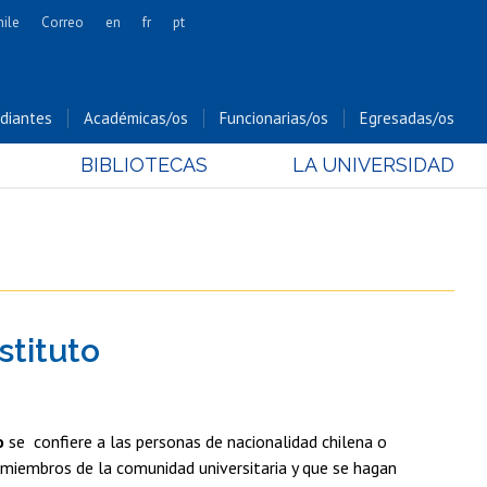
hile
Correo
en
fr
pt
Artes
Cs. Agronómicas
diantes
Académicas/os
Funcionarias/os
Egresadas/os
Cs. Forestales y Conservación
BIBLIOTECAS
LA UNIVERSIDAD
Cs. Sociales
Comunicación e Imagen
Economía y Negocios
Gobierno
Odontología
stituto
Estudios Internacionales
Bachillerato
Hospital Clínico
o
se confiere a las personas de nacionalidad chilena o
an miembros de la comunidad universitaria y que se hagan