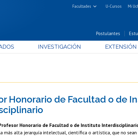
Facultades
U-Cursos
Mi Uc
Arquitectura y Urbanismo
Ciencias
Postulantes
Estu
Cs. Físicas y Matemáticas
ADOS
INVESTIGACIÓN
EXTENSIÓN
Cs. Químicas y Farmacéuticas
Cs. Veterinarias y Pecuarias
Derecho
Filosofía y Humanidades
Medicina
or Honorario de Facultad o de In
Estudios Avanzados en Educación
Nutrición y Tecnología de
sciplinario
Alimentos
Profesor Honorario de Facultad o de Instituto Interdisciplinari
la más alta jerarquía intelectual, científica o artística, que no se