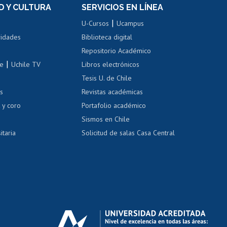
Movilidad Estudiantil
D Y CULTURA
SERVICIOS EN LÍNEA
ovilidad interna
Inscripción de asignaturas
|
 de renta
U-Cursos
Ucampus
Cursos de español
 de renta
vidades
Biblioteca digital
Repositorio Académico
correo uchile
|
le
Uchile TV
Libros electrónicos
nas blancas
Tesis U. de Chile
os
Revistas académicas
, sexual y violencia
Denuncias administrativas
 y coro
Portafolio académico
Sismos en Chile
itaria
Solicitud de salas Casa Central