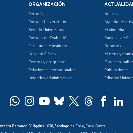
ORGANIZACIÓN
ACTUALIDA
Perfeccionamiento
Portal de m
 regular
Editar Portafolio Académico
Certificado
Rectoría
Noticias
tal
Evaluación docente
Certificado
Consejo Universitario
Agenda de acti
dito alumnos
honorarios
Calificación académica
Senado Universitario
Multimedia
dito exalumnos
Gestión de 
Consejo de Evaluación
Radio U. de Chi
Postulación al AUCAI
y grados
Editar pági
Facultades e institutos
Deportes
Hospital Clínico
Museos y teatr
da tecnológica
Tarjeta TUI
Wifi
Acoso laboral
s
Centros y programas
Orquesta, ballet
Relaciones internacionales
Publicaciones
Unidades administrativas
Editorial Univers
bertador Bernardo O'Higgins 1058, Santiago de Chile,
Casa Central