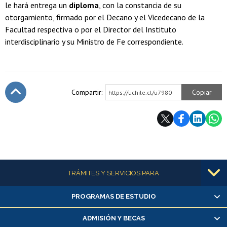
le hará entrega un
diploma
, con la constancia de su
otorgamiento, firmado por el Decano y el Vicedecano de la
Facultad respectiva o por el Director del Instituto
interdisciplinario y su Ministro de Fe correspondiente.
Compartir:
Copiar
https://uchile.cl/u7980
Subir
Más información
TRÁMITES Y SERVICIOS PARA
PROGRAMAS DE ESTUDIO
Alumnas/os y exalumnas/os
Matrícula en línea
ADMISIÓN Y BECAS