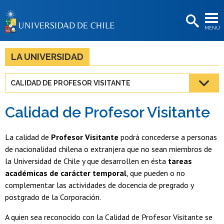
EXTENSIÓN
MENÚ
BIBLIOTECAS
LA UNIVERSIDAD
LA UNIVERSIDAD
Postulantes
CALIDAD DE PROFESOR VISITANTE
Estudiantes
Calidad de Profesor Visitante
Académicas/os
Funcionarias/os
La calidad de
Profesor Visitante
podrá concederse a personas
de nacionalidad chilena o extranjera que no sean miembros de
Egresadas/os
la Universidad de Chile y que desarrollen en ésta
tareas
académicas de carácter temporal
, que pueden o no
complementar las actividades de docencia de pregrado y
postgrado de la Corporación.
A quien sea reconocido con la Calidad de Profesor Visitante se