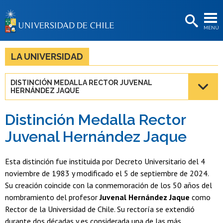
EXTENSIÓN
MENÚ
BIBLIOTECAS
LA UNIVERSIDAD
LA UNIVERSIDAD
Postulantes
DISTINCIÓN MEDALLA RECTOR JUVENAL
HERNÁNDEZ JAQUE
Estudiantes
Académicas/os
Distinción Medalla Rector
Juvenal Hernández Jaque
Funcionarias/os
Egresadas/os
Esta distinción fue instituida por Decreto Universitario del 4
noviembre de 1983 y modificado el 5 de septiembre de 2024.
Su creación coincide con la conmemoración de los 50 años del
nombramiento del profesor
Juvenal Hernández Jaque
como
Rector de la Universidad de Chile. Su rectoría se extendió
durante dos décadas y es considerada una de las más