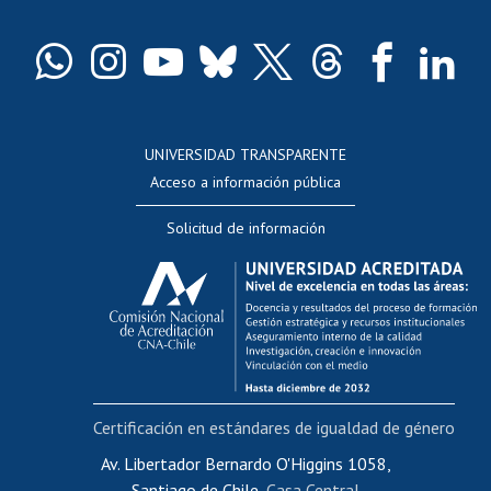
Certificado de títulos y grados
Docentes
Postulación a concursos internos de investigación
Consulta a bases de datos
UNIVERSIDAD TRANSPARENTE
Perfeccionamiento
Acceso a información pública
Editar Portafolio Académico
Solicitud de información
Evaluación docente
Calificación académica
Postulación al AUCAI
Funcionarias/os
Cursos internos de capacitación
Bienestar del personal
Certificación en estándares de igualdad de género
Portal de movilidad interna
Certificado de renta
Av. Libertador Bernardo O'Higgins 1058,
Santiago de Chile,
Casa Central
Certificado de renta honorarios