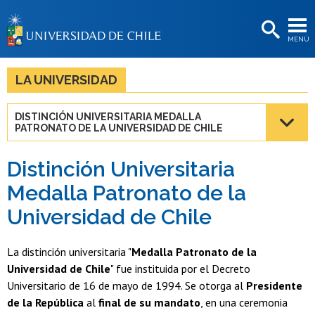
EXTENSIÓN
MENÚ
BIBLIOTECAS
LA UNIVERSIDAD
LA UNIVERSIDAD
Postulantes
DISTINCIÓN UNIVERSITARIA MEDALLA
PATRONATO DE LA UNIVERSIDAD DE CHILE
Estudiantes
Académicas/os
Distinción Universitaria
Medalla Patronato de la
Funcionarias/os
Universidad de Chile
Egresadas/os
La distinción universitaria "
Medalla Patronato de la
Universidad de Chile
" fue instituida por el Decreto
Universitario de 16 de mayo de 1994. Se otorga al
Presidente
de la República
al
final de su mandato
, en una ceremonia