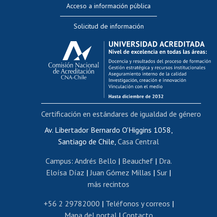
Acceso a información pública
Editar Portafolio Académico
Solicitud de información
Evaluación docente
Calificación académica
Postulación al AUCAI
Funcionarias/os
Cursos internos de capacitación
Bienestar del personal
Certificación en estándares de igualdad de género
Portal de movilidad interna
Certificado de renta
Av. Libertador Bernardo O'Higgins 1058,
Santiago de Chile,
Casa Central
Certificado de renta honorarios
Gestión de correo uchile
Campus
:
Andrés Bello
|
Beauchef
|
Dra.
Editar páginas blancas
Eloísa Díaz
|
Juan Gómez Millas
|
Sur
|
más recintos
Extranjeras/os
Revalidación y reconocimiento de títulos
+56 2 29782000
|
Teléfonos y correos
|
Mapa del portal
|
Contacto
Postulación al Programa de Movilidad Estudiantil