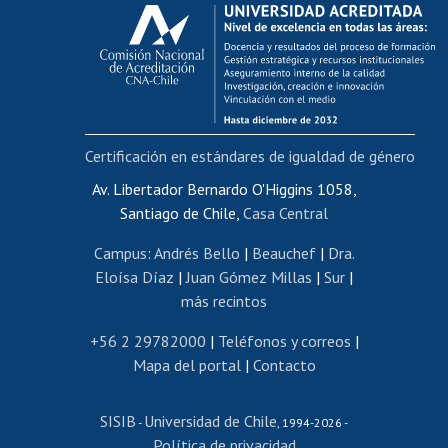
Calificación académica
Postulación al AUCAI
Funcionarias/os
Cursos internos de capacitación
Bienestar del personal
Certificación en estándares de igualdad de género
Portal de movilidad interna
Certificado de renta
Av. Libertador Bernardo O'Higgins 1058,
Santiago de Chile,
Casa Central
Certificado de renta honorarios
Gestión de correo uchile
Campus
:
Andrés Bello
|
Beauchef
|
Dra.
Editar páginas blancas
Eloísa Díaz
|
Juan Gómez Millas
|
Sur
|
más recintos
Extranjeras/os
Revalidación y reconocimiento de títulos
+56 2 29782000
|
Teléfonos y correos
|
Mapa del portal
|
Contacto
Postulación al Programa de Movilidad Estudiantil
Inscripción de asignaturas
SISIB
Universidad de Chile
Cursos de español
-
, 1994-2026 -
Política de privacidad