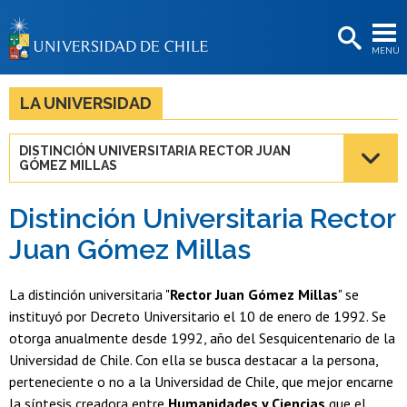
EXTENSIÓN
MENÚ
BIBLIOTECAS
LA UNIVERSIDAD
LA UNIVERSIDAD
Postulantes
DISTINCIÓN UNIVERSITARIA RECTOR JUAN
GÓMEZ MILLAS
Estudiantes
Académicas/os
Distinción Universitaria Rector
Juan Gómez Millas
Funcionarias/os
Egresadas/os
La distinción universitaria "
Rector Juan Gómez Millas
" se
instituyó por Decreto Universitario el 10 de enero de 1992. Se
otorga anualmente desde 1992, año del Sesquicentenario de la
Universidad de Chile. Con ella se busca destacar a la persona,
perteneciente o no a la Universidad de Chile, que mejor encarne
la síntesis creadora entre
Humanidades y Ciencias
que el