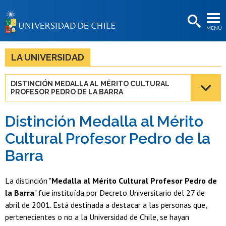
EXTENSIÓN
MENÚ
BIBLIOTECAS
LA UNIVERSIDAD
LA UNIVERSIDAD
Postulantes
DISTINCIÓN MEDALLA AL MÉRITO CULTURAL
PROFESOR PEDRO DE LA BARRA
Estudiantes
Académicas/os
Distinción Medalla al Mérito
Cultural Profesor Pedro de la
Funcionarias/os
Barra
Egresadas/os
La distinción "
Medalla al Mérito Cultural Profesor Pedro de
la Barra
" fue instituída por Decreto Universitario del 27 de
abril de 2001. Está destinada a destacar a las personas que,
pertenecientes o no a la Universidad de Chile, se hayan