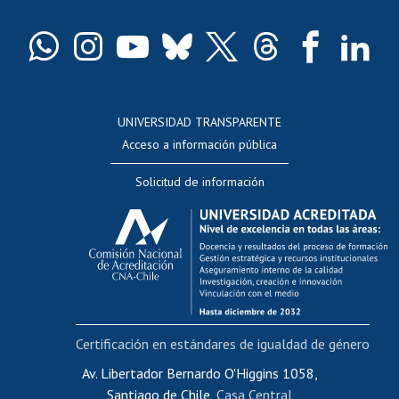
Certificado de títulos y grados
Docentes
Postulación a concursos internos de investigación
Consulta a bases de datos
UNIVERSIDAD TRANSPARENTE
Perfeccionamiento
Acceso a información pública
Editar Portafolio Académico
Solicitud de información
Evaluación docente
Calificación académica
Postulación al AUCAI
Funcionarias/os
Cursos internos de capacitación
Bienestar del personal
Certificación en estándares de igualdad de género
Portal de movilidad interna
Certificado de renta
Av. Libertador Bernardo O'Higgins 1058,
Santiago de Chile,
Casa Central
Certificado de renta honorarios