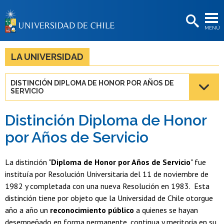
EXTENSIÓN
MENÚ
BIBLIOTECAS
LA UNIVERSIDAD
LA UNIVERSIDAD
Postulantes
DISTINCIÓN DIPLOMA DE HONOR POR AÑOS DE
SERVICIO
Estudiantes
Académicas/os
Distinción Diploma de Honor
por Años de Servicio
Funcionarias/os
Egresadas/os
La distinción "
Diploma de Honor por Años de Servicio
" fue
instituía por Resolución Universitaria del 11 de noviembre de
1982 y completada con una nueva Resolución en 1983. Esta
distinción tiene por objeto que la Universidad de Chile otorgue
año a año un
reconocimiento público
a quienes se hayan
desempeñado en forma permanente, continua y meritoria en su