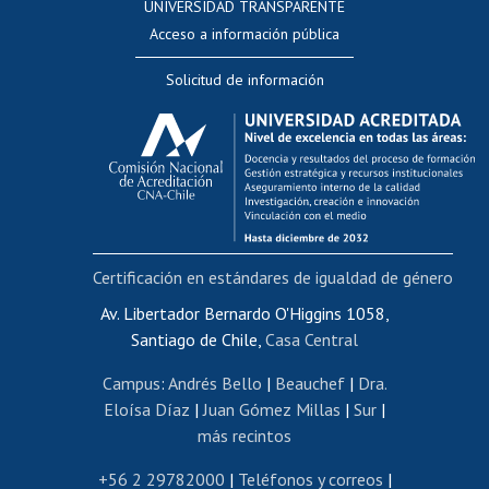
UNIVERSIDAD TRANSPARENTE
Perfeccionamiento
Acceso a información pública
Editar Portafolio Académico
Solicitud de información
Evaluación docente
Calificación académica
Postulación al AUCAI
Funcionarias/os
Cursos internos de capacitación
Bienestar del personal
Certificación en estándares de igualdad de género
Portal de movilidad interna
Certificado de renta
Av. Libertador Bernardo O'Higgins 1058,
Santiago de Chile,
Casa Central
Certificado de renta honorarios
Gestión de correo uchile
Campus
:
Andrés Bello
|
Beauchef
|
Dra.
Editar páginas blancas
Eloísa Díaz
|
Juan Gómez Millas
|
Sur
|
más recintos
Extranjeras/os
Revalidación y reconocimiento de títulos
+56 2 29782000
|
Teléfonos y correos
|