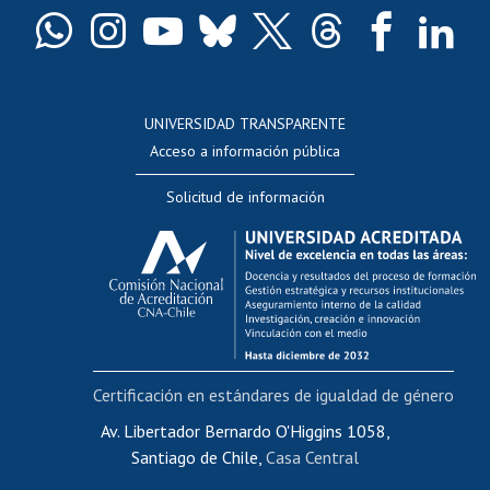
Docentes
Postulación a concursos internos de investigación
Consulta a bases de datos
UNIVERSIDAD TRANSPARENTE
Perfeccionamiento
Acceso a información pública
Editar Portafolio Académico
Solicitud de información
Evaluación docente
Calificación académica
Postulación al AUCAI
Funcionarias/os
Cursos internos de capacitación
Bienestar del personal
Certificación en estándares de igualdad de género
Portal de movilidad interna
Certificado de renta
Av. Libertador Bernardo O'Higgins 1058,
Santiago de Chile,
Casa Central
Certificado de renta honorarios
Gestión de correo uchile