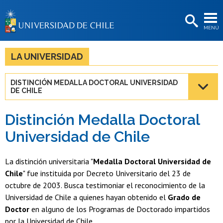
EXTENSIÓN
MENÚ
BIBLIOTECAS
LA UNIVERSIDAD
LA UNIVERSIDAD
Postulantes
DISTINCIÓN MEDALLA DOCTORAL UNIVERSIDAD
DE CHILE
Estudiantes
Académicas/os
Distinción Medalla Doctoral
Universidad de Chile
Funcionarias/os
Egresadas/os
La distinción universitaria "
Medalla Doctoral Universidad de
Chile
" fue instituida por Decreto Universitario del 23 de
octubre de 2003. Busca testimoniar el reconocimiento de la
Universidad de Chile a quienes hayan obtenido el
Grado de
Doctor
en alguno de los Programas de Doctorado impartidos
por la Universidad de Chile.