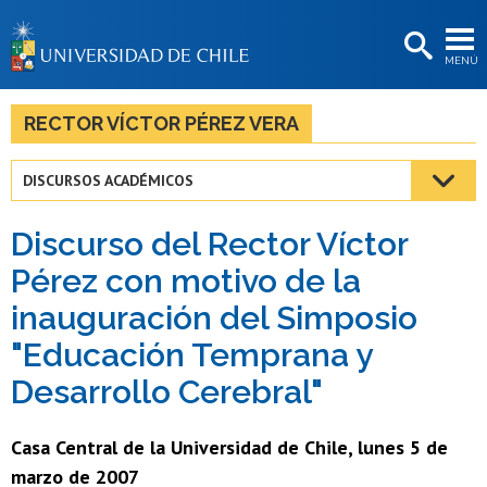
EXTENSIÓN
MENÚ
BIBLIOTECAS
LA UNIVERSIDAD
RECTOR VÍCTOR PÉREZ VERA
Postulantes
DISCURSOS ACADÉMICOS
Estudiantes
Discurso del Rector Víctor
Académicas/os
Pérez con motivo de la
Funcionarias/os
inauguración del Simposio
Egresadas/os
"Educación Temprana y
Desarrollo Cerebral"
Casa Central de la Universidad de Chile, lunes 5 de
marzo de 2007