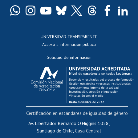
Certificado de títulos y grados
Docentes
Postulación a concursos internos de investigación
Consulta a bases de datos
UNIVERSIDAD TRANSPARENTE
Perfeccionamiento
Acceso a información pública
Editar Portafolio Académico
Solicitud de información
Evaluación docente
Calificación académica
Postulación al AUCAI
Funcionarias/os
Cursos internos de capacitación
Bienestar del personal
Certificación en estándares de igualdad de género
Portal de movilidad interna
Certificado de renta
Av. Libertador Bernardo O'Higgins 1058,
Santiago de Chile,
Casa Central
Certificado de renta honorarios