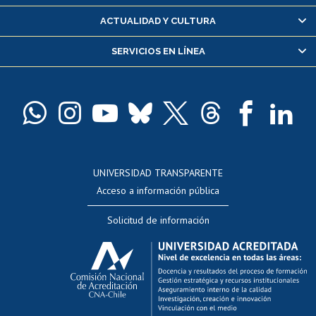
Certificado de alumno regular
ACTUALIDAD Y CULTURA
Servicio médico y dental
SERVICIOS EN LÍNEA
Pago de arancel y crédito alumnos
Pago de arancel y crédito exalumnos
Certificado de títulos y grados
Docentes
Postulación a concursos internos de investigación
Consulta a bases de datos
UNIVERSIDAD TRANSPARENTE
Perfeccionamiento
Acceso a información pública
Editar Portafolio Académico
Solicitud de información
Evaluación docente
Calificación académica
Postulación al AUCAI
Funcionarias/os
Cursos internos de capacitación