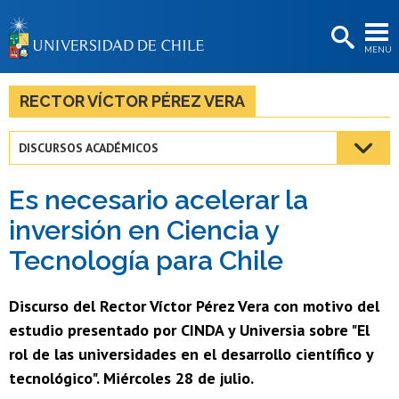
EXTENSIÓN
MENÚ
BIBLIOTECAS
LA UNIVERSIDAD
RECTOR VÍCTOR PÉREZ VERA
Postulantes
DISCURSOS ACADÉMICOS
Estudiantes
Es necesario acelerar la
Académicas/os
inversión en Ciencia y
Funcionarias/os
Tecnología para Chile
Egresadas/os
Discurso del Rector Víctor Pérez Vera con motivo del
estudio presentado por CINDA y Universia sobre "El
rol de las universidades en el desarrollo científico y
tecnológico". Miércoles 28 de julio.