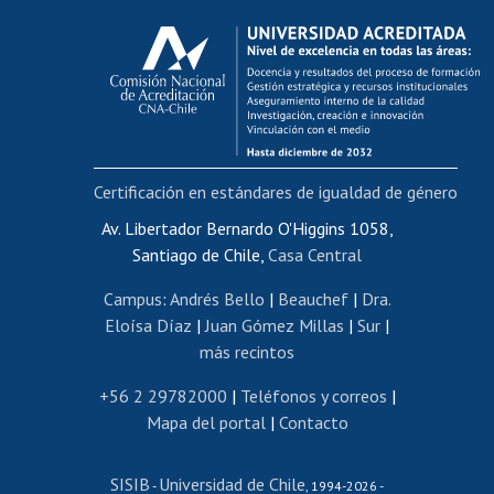
Calificación académica
Postulación al AUCAI
Funcionarias/os
Cursos internos de capacitación
Bienestar del personal
Certificación en estándares de igualdad de género
Portal de movilidad interna
Certificado de renta
Av. Libertador Bernardo O'Higgins 1058,
Santiago de Chile,
Casa Central
Certificado de renta honorarios
Gestión de correo uchile
Campus
:
Andrés Bello
|
Beauchef
|
Dra.
Editar páginas blancas
Eloísa Díaz
|
Juan Gómez Millas
|
Sur
|
más recintos
Extranjeras/os
Revalidación y reconocimiento de títulos
+56 2 29782000
|
Teléfonos y correos
|
Mapa del portal
|
Contacto
Postulación al Programa de Movilidad Estudiantil
Inscripción de asignaturas
SISIB
Universidad de Chile
Cursos de español
-
, 1994-2026 -