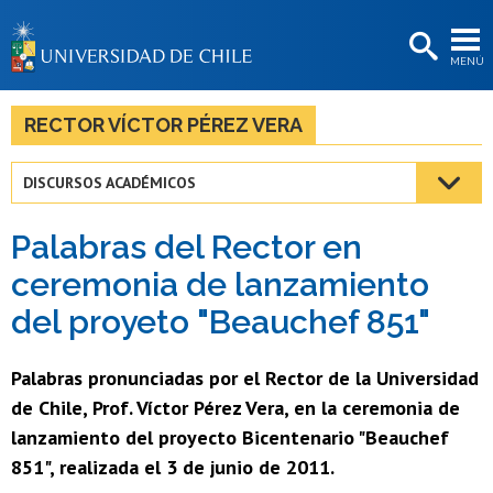
EXTENSIÓN
MENÚ
BIBLIOTECAS
LA UNIVERSIDAD
RECTOR VÍCTOR PÉREZ VERA
Postulantes
DISCURSOS ACADÉMICOS
Estudiantes
Palabras del Rector en
Académicas/os
ceremonia de lanzamiento
Funcionarias/os
del proyeto "Beauchef 851"
Egresadas/os
Palabras pronunciadas por el Rector de la Universidad
de Chile, Prof. Víctor Pérez Vera, en la ceremonia de
lanzamiento del proyecto Bicentenario "Beauchef
851", realizada el 3 de junio de 2011.