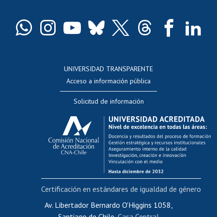
Pago de arancel y crédito exalumnos
Certificado de títulos y grados
Docentes
Postulación a concursos internos de investigación
Consulta a bases de datos
UNIVERSIDAD TRANSPARENTE
Perfeccionamiento
Acceso a información pública
Editar Portafolio Académico
Solicitud de información
Evaluación docente
Calificación académica
Postulación al AUCAI
Funcionarias/os
Cursos internos de capacitación
Bienestar del personal
Certificación en estándares de igualdad de género
Portal de movilidad interna
Certificado de renta
Av. Libertador Bernardo O'Higgins 1058,
Santiago de Chile,
Casa Central
Certificado de renta honorarios