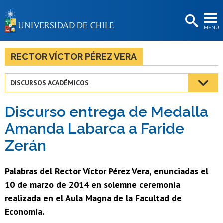
EXTENSIÓN
MENÚ
BIBLIOTECAS
LA UNIVERSIDAD
RECTOR VÍCTOR PÉREZ VERA
Postulantes
DISCURSOS ACADÉMICOS
Estudiantes
Discurso entrega de Medalla
Académicas/os
Amanda Labarca a Faride
Funcionarias/os
Zerán
Egresadas/os
Palabras del Rector Víctor Pérez Vera, enunciadas el
10 de marzo de 2014 en solemne ceremonia
realizada en el Aula Magna de la Facultad de
Economía.