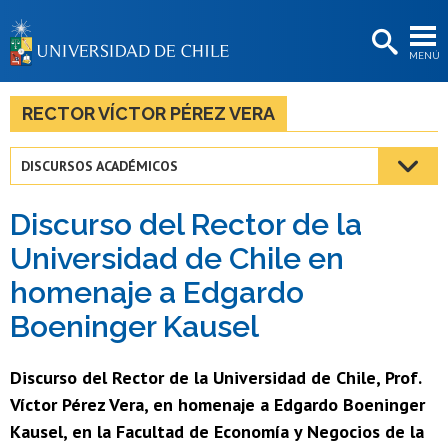
EXTENSIÓN
MENÚ
BIBLIOTECAS
LA UNIVERSIDAD
RECTOR VÍCTOR PÉREZ VERA
Postulantes
DISCURSOS ACADÉMICOS
Estudiantes
Discurso del Rector de la
Académicas/os
Universidad de Chile en
Funcionarias/os
homenaje a Edgardo
Egresadas/os
Boeninger Kausel
Discurso del Rector de la Universidad de Chile, Prof.
Víctor Pérez Vera, en homenaje a Edgardo Boeninger
Kausel, en la Facultad de Economía y Negocios de la