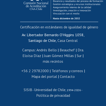
Funcionarias/os
Cursos internos de capacitación
Bienestar del personal
Certificación en estándares de igualdad de género
Portal de movilidad interna
Certificado de renta
Av. Libertador Bernardo O'Higgins 1058,
Santiago de Chile,
Casa Central
Certificado de renta honorarios
Gestión de correo uchile
Campus
:
Andrés Bello
|
Beauchef
|
Dra.
Editar páginas blancas
Eloísa Díaz
|
Juan Gómez Millas
|
Sur
|
más recintos
Extranjeras/os
Revalidación y reconocimiento de títulos
+56 2 29782000
|
Teléfonos y correos
|
Mapa del portal
|
Contacto
Postulación al Programa de Movilidad Estudiantil
Inscripción de asignaturas
SISIB
Universidad de Chile
Cursos de español
-
, 1994-2026 -
Política de privacidad
Mi Uchile
Ayuda tecnológica
Tarjeta TUI
Wifi