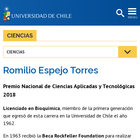
EXTENSIÓN
MENÚ
BIBLIOTECAS
LA UNIVERSIDAD
CIENCIAS
Postulantes
CIENCIAS
Estudiantes
Romilio Espejo Torres
Académicas/os
Funcionarias/os
Premio Nacional de Ciencias Aplicadas y Tecnológicas
2018
Egresadas/os
Licenciado en Bioquímica
, miembro de la primera generación
que egresó de esta carrera en la Universidad de Chile el año
1962.
En 1963 recibió la
Beca Rockfeller Foundation
para realizar