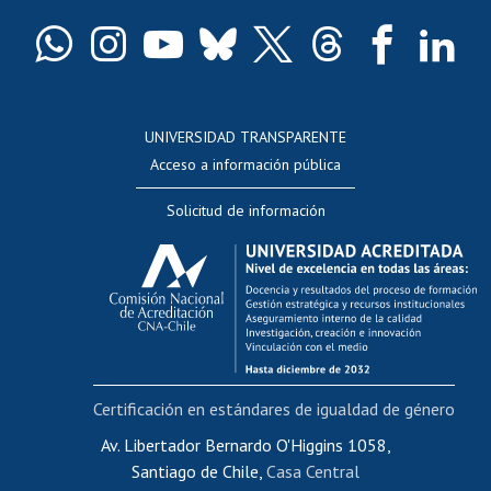
Certificado de títulos y grados
Docentes
Postulación a concursos internos de investigación
Consulta a bases de datos
UNIVERSIDAD TRANSPARENTE
Perfeccionamiento
Acceso a información pública
Editar Portafolio Académico
Solicitud de información
Evaluación docente
Calificación académica
Postulación al AUCAI
Funcionarias/os
Cursos internos de capacitación
Bienestar del personal
Certificación en estándares de igualdad de género
Portal de movilidad interna
Certificado de renta
Av. Libertador Bernardo O'Higgins 1058,
Santiago de Chile,
Casa Central
Certificado de renta honorarios