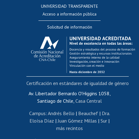
Consulta a bases de datos
UNIVERSIDAD TRANSPARENTE
Perfeccionamiento
Acceso a información pública
Editar Portafolio Académico
Solicitud de información
Evaluación docente
Calificación académica
Postulación al AUCAI
Funcionarias/os
Cursos internos de capacitación
Bienestar del personal
Certificación en estándares de igualdad de género
Portal de movilidad interna
Certificado de renta
Av. Libertador Bernardo O'Higgins 1058,
Santiago de Chile,
Casa Central
Certificado de renta honorarios
Gestión de correo uchile
Campus
:
Andrés Bello
|
Beauchef
|
Dra.
Editar páginas blancas
Eloísa Díaz
|
Juan Gómez Millas
|
Sur
|
más recintos
Extranjeras/os