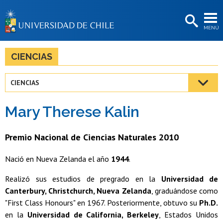
EXTENSIÓN
MENÚ
BIBLIOTECAS
LA UNIVERSIDAD
CIENCIAS
Postulantes
CIENCIAS
Estudiantes
Mary Therese Kalin
Académicas/os
Funcionarias/os
Premio Nacional de Ciencias Naturales 2010
Egresadas/os
Nació en Nueva Zelanda el año
1944
.
Realizó sus estudios de pregrado en la
Universidad de
Canterbury, Christchurch, Nueva Zelanda
, graduándose como
"First Class Honours" en 1967. Posteriormente, obtuvo su
Ph.D.
en la
Universidad de California, Berkeley
, Estados Unidos