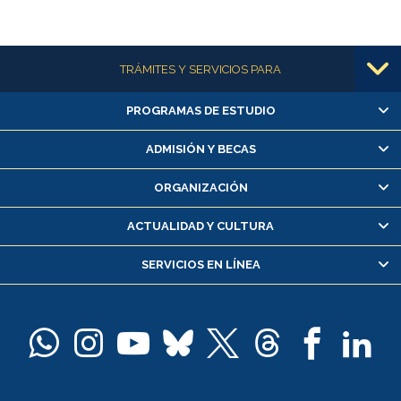
Más información
TRÁMITES Y SERVICIOS PARA
PROGRAMAS DE ESTUDIO
Alumnas/os y exalumnas/os
Matrícula en línea
ADMISIÓN Y BECAS
Inscripción y cambio de asignaturas
ORGANIZACIÓN
Consulta y certificado de notas
Certificado de alumno regular
ACTUALIDAD Y CULTURA
Servicio médico y dental
SERVICIOS EN LÍNEA
Pago de arancel y crédito alumnos
Pago de arancel y crédito exalumnos
Certificado de títulos y grados
Docentes
Postulación a concursos internos de investigación