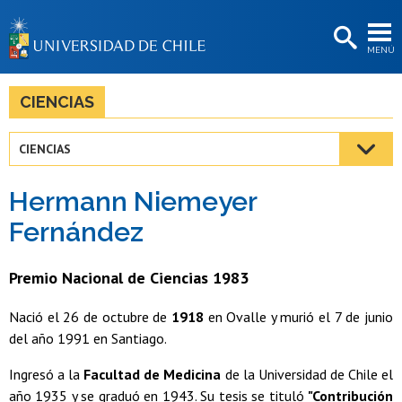
EXTENSIÓN
MENÚ
BIBLIOTECAS
LA UNIVERSIDAD
CIENCIAS
Postulantes
CIENCIAS
Estudiantes
Hermann Niemeyer
Académicas/os
Fernández
Funcionarias/os
Premio Nacional de Ciencias 1983
Egresadas/os
Nació el 26 de octubre de
1918
en Ovalle y murió el 7 de junio
del año 1991 en Santiago.
Ingresó a la
Facultad de Medicina
de la Universidad de Chile el
año 1935 y se graduó en 1943. Su tesis se tituló
"Contribución