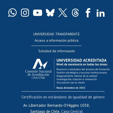
Certificado de títulos y grados
Docentes
Postulación a concursos internos de investigación
Consulta a bases de datos
UNIVERSIDAD TRANSPARENTE
Perfeccionamiento
Acceso a información pública
Editar Portafolio Académico
Solicitud de información
Evaluación docente
Calificación académica
Postulación al AUCAI
Funcionarias/os
Cursos internos de capacitación
Bienestar del personal
Certificación en estándares de igualdad de género
Portal de movilidad interna
Certificado de renta
Av. Libertador Bernardo O'Higgins 1058,
Santiago de Chile,
Casa Central
Certificado de renta honorarios