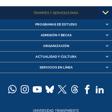
Más información
TRÁMITES Y SERVICIOS PARA
PROGRAMAS DE ESTUDIO
Alumnas/os y exalumnas/os
Matrícula en línea
ADMISIÓN Y BECAS
Inscripción y cambio de asignaturas
ORGANIZACIÓN
Consulta y certificado de notas
Certificado de alumno regular
ACTUALIDAD Y CULTURA
Servicio médico y dental
SERVICIOS EN LÍNEA
Pago de arancel y crédito alumnos
Pago de arancel y crédito exalumnos
Certificado de títulos y grados
Docentes
Postulación a concursos internos de investigación
Consulta a bases de datos
UNIVERSIDAD TRANSPARENTE