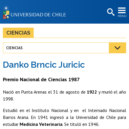
EXTENSIÓN
MENÚ
BIBLIOTECAS
LA UNIVERSIDAD
CIENCIAS
Postulantes
CIENCIAS
Estudiantes
Danko Brncic Juricic
Académicas/os
Funcionarias/os
Premio Nacional de Ciencias 1987
Egresadas/os
Nació en Punta Arenas el 31 de agosto de
1922
y murió el año
1998.
Estudió en el Instituto Nacional y en el Internado Nacional
Barros Arana. En 1941 ingresó a la Universidad de Chile para
estudiar
Medicina Veterinaria
. Se tituló en 1946.