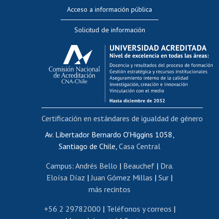
Perfeccionamiento
Acceso a información pública
Editar Portafolio Académico
Solicitud de información
Evaluación docente
Calificación académica
Postulación al AUCAI
Funcionarias/os
Cursos internos de capacitación
Bienestar del personal
Certificación en estándares de igualdad de género
Portal de movilidad interna
Certificado de renta
Av. Libertador Bernardo O'Higgins 1058,
Santiago de Chile,
Casa Central
Certificado de renta honorarios
Gestión de correo uchile
Campus
:
Andrés Bello
|
Beauchef
|
Dra.
Editar páginas blancas
Eloísa Díaz
|
Juan Gómez Millas
|
Sur
|
más recintos
Extranjeras/os
Revalidación y reconocimiento de títulos
+56 2 29782000
|
Teléfonos y correos
|