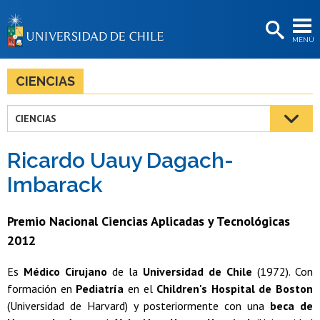
EXTENSIÓN
MENÚ
BIBLIOTECAS
LA UNIVERSIDAD
CIENCIAS
Postulantes
CIENCIAS
Estudiantes
Ricardo Uauy Dagach-
Académicas/os
Imbarack
Funcionarias/os
Premio Nacional Ciencias Aplicadas y Tecnológicas
Egresadas/os
2012
Es
Médico Cirujano
de la
Universidad de Chile
(1972). Con
formación en
Pediatría
en el
Children's Hospital de Boston
(Universidad de Harvard) y posteriormente con una
beca de