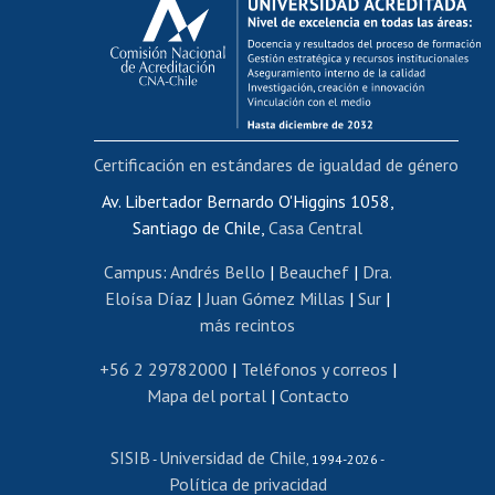
Postulación al AUCAI
Funcionarias/os
Cursos internos de capacitación
Bienestar del personal
Certificación en estándares de igualdad de género
Portal de movilidad interna
Certificado de renta
Av. Libertador Bernardo O'Higgins 1058,
Santiago de Chile,
Casa Central
Certificado de renta honorarios
Gestión de correo uchile
Campus
:
Andrés Bello
|
Beauchef
|
Dra.
Editar páginas blancas
Eloísa Díaz
|
Juan Gómez Millas
|
Sur
|
más recintos
Extranjeras/os
Revalidación y reconocimiento de títulos
+56 2 29782000
|
Teléfonos y correos
|
Mapa del portal
|
Contacto
Postulación al Programa de Movilidad Estudiantil
Inscripción de asignaturas
SISIB
Universidad de Chile
Cursos de español
-
, 1994-2026 -
Política de privacidad