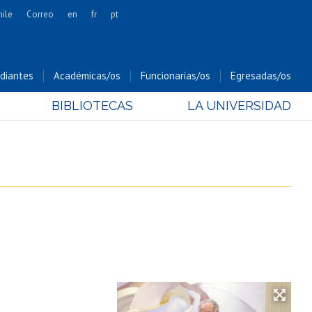
hile
Correo
en
fr
pt
Artes
Cs. Agronómicas
diantes
Académicas/os
Funcionarias/os
Egresadas/os
Cs. Forestales y Conservación
BIBLIOTECAS
LA UNIVERSIDAD
Cs. Sociales
Comunicación e Imagen
Economía y Negocios
Gobierno
Odontología
Estudios Internacionales
Bachillerato
Hospital Clínico