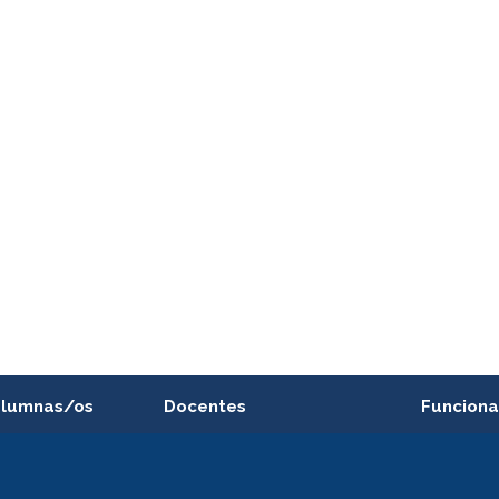
alumnas/os
Docentes
Funciona
Postulación a concursos
Cursos inte
internos de investigación
capacitació
e asignaturas