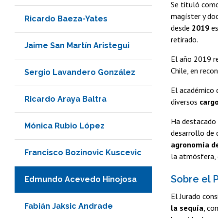
Se tituló como
magíster y doct
Ricardo Baeza-Yates
desde
2019
e
retirado.
Jaime San Martín Aristegui
El año 2019 re
Chile, en reco
Sergio Lavandero González
El académico 
Ricardo Araya Baltra
diversos
cargo
Ha destacado p
Mónica Rubio López
desarrollo de
agronomía de
Francisco Bozinovic Kuscevic
la atmósfera,
Sobre el 
Edmundo Acevedo Hinojosa
El Jurado cons
Fabián Jaksic Andrade
la sequía
, co