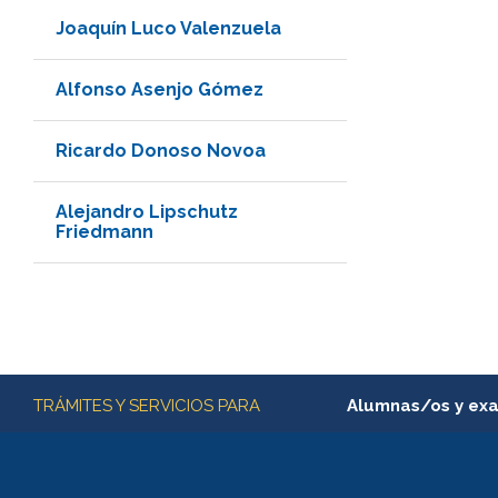
Joaquín Luco Valenzuela
Alfonso Asenjo Gómez
Ricardo Donoso Novoa
Alejandro Lipschutz
Friedmann
Más información
TRÁMITES Y SERVICIOS PARA
Alumnas/os y ex
Matrícula en línea
Inscripción y cambio d