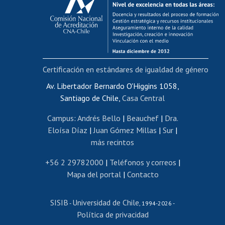
Postulación al AUCAI
Funcionarias/os
Cursos internos de capacitación
Bienestar del personal
Certificación en estándares de igualdad de género
Portal de movilidad interna
Certificado de renta
Av. Libertador Bernardo O'Higgins 1058,
Santiago de Chile,
Casa Central
Certificado de renta honorarios
Gestión de correo uchile
Campus
:
Andrés Bello
|
Beauchef
|
Dra.
Editar páginas blancas
Eloísa Díaz
|
Juan Gómez Millas
|
Sur
|
más recintos
Extranjeras/os
Revalidación y reconocimiento de títulos
+56 2 29782000
|
Teléfonos y correos
|
Mapa del portal
|
Contacto
Postulación al Programa de Movilidad Estudiantil
Inscripción de asignaturas
SISIB
Universidad de Chile
Cursos de español
-
, 1994-2026 -
Política de privacidad