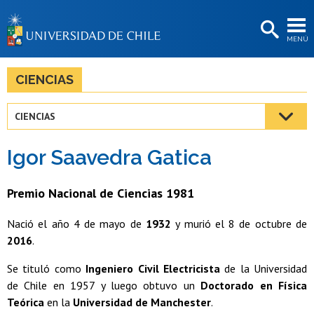
EXTENSIÓN
MENÚ
BIBLIOTECAS
LA UNIVERSIDAD
CIENCIAS
Postulantes
CIENCIAS
Estudiantes
Igor Saavedra Gatica
Académicas/os
Funcionarias/os
Premio Nacional de Ciencias 1981
Egresadas/os
Nació el año 4 de mayo de
1932
y murió el 8 de octubre de
2016
.
Se tituló como
Ingeniero Civil Electricista
de la Universidad
de Chile en 1957 y luego obtuvo un
Doctorado en Física
Teórica
en la
Universidad de Manchester
.