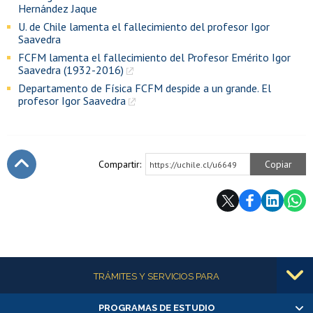
Hernández Jaque
U. de Chile lamenta el fallecimiento del profesor Igor
Saavedra
FCFM lamenta el fallecimiento del Profesor Emérito Igor
Saavedra (1932-2016)
Departamento de Física FCFM despide a un grande. El
profesor Igor Saavedra
Compartir:
Copiar
https://uchile.cl/u6649
Subir
Más información
TRÁMITES Y SERVICIOS PARA
PROGRAMAS DE ESTUDIO
Alumnas/os y exalumnas/os