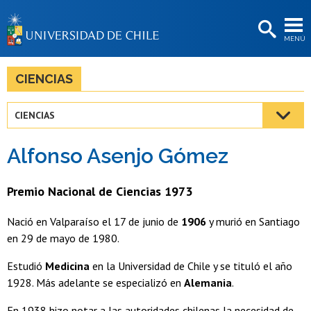
EXTENSIÓN
MENÚ
BIBLIOTECAS
LA UNIVERSIDAD
CIENCIAS
Postulantes
CIENCIAS
Estudiantes
Alfonso Asenjo Gómez
Académicas/os
Funcionarias/os
Premio Nacional de Ciencias 1973
Egresadas/os
Nació en Valparaíso el 17 de junio de
1906
y murió en Santiago
en 29 de mayo de 1980.
Estudió
Medicina
en la Universidad de Chile y se tituló el año
1928. Más adelante se especializó en
Alemania
.
En 1938 hizo notar a las autoridades chilenas la necesidad de