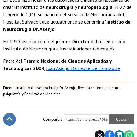
crear un instituto de
neurocirugía
y
neuropatología
. El 22 de
febrero de 1940 se inauguró el Servicio de Neurocirugía del
Hospital Salvador, que actualmente se denomina "
Instituo de
Neurocirugía Dr. Asenjo
".
En 1953 asumió como el
primer Director
del recién creado
Instituto de Neurocirugía e Investigaciones Cerebrales.
Padre del P
remio Nacional de Ciencias Aplicadas y
Tecnológicas 2004
,
Juan Asenjo De Leuze De Lancizolle
.
Fuente: Instituto de Neurocirugía Dr. Asenjo, Revista chilena de neuro-
psiquiatría y Facultad de Medicina
Compartir:
Copiar
https://uchile.cl/u117056
Subir