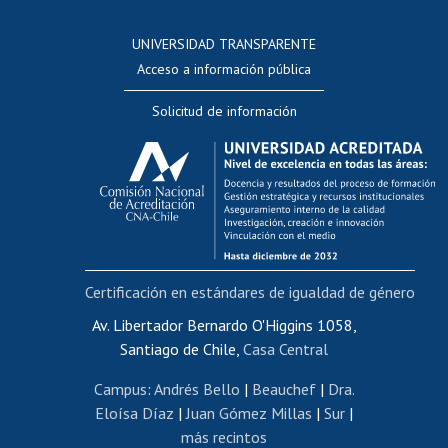
Consulta a bases de datos
UNIVERSIDAD TRANSPARENTE
Perfeccionamiento
Acceso a información pública
Editar Portafolio Académico
Solicitud de información
Evaluación docente
Calificación académica
Postulación al AUCAI
Funcionarias/os
Cursos internos de capacitación
Bienestar del personal
Certificación en estándares de igualdad de género
Portal de movilidad interna
Certificado de renta
Av. Libertador Bernardo O'Higgins 1058,
Santiago de Chile,
Casa Central
Certificado de renta honorarios
Gestión de correo uchile
Campus
:
Andrés Bello
|
Beauchef
|
Dra.
Editar páginas blancas
Eloísa Díaz
|
Juan Gómez Millas
|
Sur
|
más recintos
Extranjeras/os