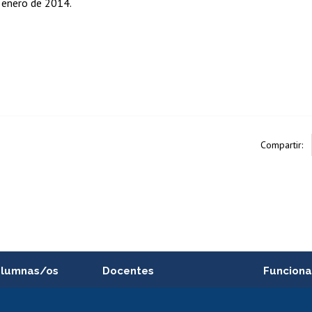
 enero de 2014.
Compartir:
alumnas/os
Docentes
Funciona
Postulación a concursos
Cursos inte
internos de investigación
capacitació