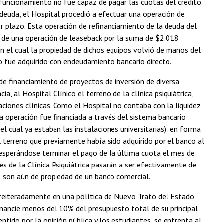
 funcionamiento no fue capaz de pagar las cuotas del crédito.
 deuda, el Hospital procedió a efectuar una operación de
plazo. Esta operación de refinanciamiento de la deuda del
s de una operación de leaseback por la suma de $2.018
 el cual la propiedad de dichos equipos volvió de manos del
o fue adquirido con endeudamiento bancario directo.
 de financiamiento de proyectos de inversión de diversa
a, al Hospital Clínico el terreno de la clínica psiquiátrica,
aciones clínicas. Como el Hospital no contaba con la liquidez
a operación fue financiada a través del sistema bancario
l cual ya estaban las instalaciones universitarias); en forma
el terreno que previamente había sido adquirido por el banco al
, esperándose terminar el pago de la última cuota el mes de
s de la Clínica Psiquiátrica pasarán a ser efectivamente de
as son aún de propiedad de un banco comercial.
 reiteradamente en una política de Nuevo Trato del Estado
financie menos del 10% del presupuesto total de su principal
do por la opinión pública y los estudiantes, se enfrenta al