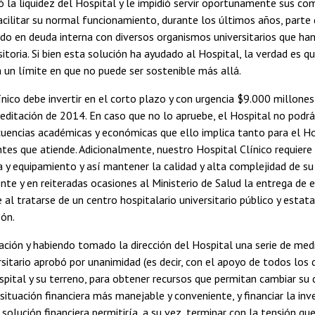
ó la liquidez del Hospital y le impidió servir oportunamente sus 
acilitar su normal funcionamiento, durante los últimos años, parte
o en deuda interna con diversos organismos universitarios que ha
itoria. Si bien esta solución ha ayudado al Hospital, la verdad es qu
 un límite en que no puede ser sostenible más allá.
ínico debe invertir en el corto plazo y con urgencia $9.000 millone
editación de 2014. En caso que no lo apruebe, el Hospital no podrá
uencias académicas y económicas que ello implica tanto para el Ho
ntes que atiende. Adicionalmente, nuestro Hospital Clínico requiere
a y equipamiento y así mantener la calidad y alta complejidad de su
te y en reiteradas ocasiones al Ministerio de Salud la entrega d
e al tratarse de un centro hospitalario universitario público y estat
zón.
ación y habiendo tomado la dirección del Hospital una serie de medid
sitario aprobó por unanimidad (es decir, con el apoyo de todos los 
ospital y su terreno, para obtener recursos que permitan cambiar su 
 situación financiera más manejable y conveniente, y financiar la inv
 solución financiera permitiría, a su vez, terminar con la tensión qu