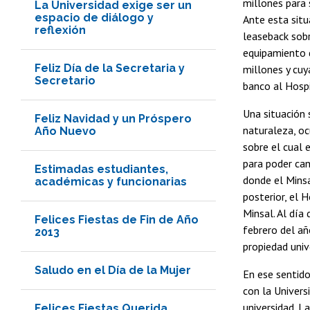
millones para 
La Universidad exige ser un
espacio de diálogo y
Ante esta situ
reflexión
leaseback sob
equipamiento d
Feliz Día de la Secretaria y
millones y cu
Secretario
banco al Hospi
Una situación 
Feliz Navidad y un Próspero
naturaleza, ocu
Año Nuevo
sobre el cual 
para poder can
Estimadas estudiantes,
donde el Minsa
académicas y funcionarias
posterior, el 
Minsal. Al día
Felices Fiestas de Fin de Año
febrero del añ
2013
propiedad univ
Saludo en el Día de la Mujer
En ese sentido
con la Univers
universidad. L
Felices Fiestas Querida