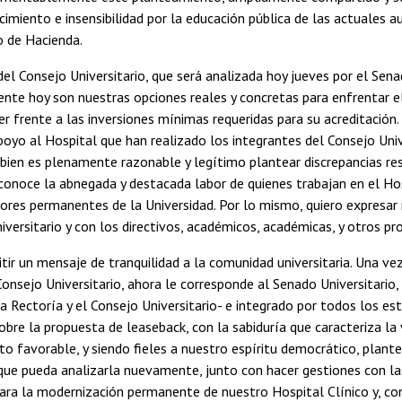
imiento e insensibilidad por la educación pública de las actuales au
io de Hacienda.
el Consejo Universitario, que será analizada hoy jueves por el Sena
te hoy son nuestras opciones reales y concretas para enfrentar el
er frente a las inversiones mínimas requeridas para su acreditación. 
yo al Hospital que han realizado los integrantes del Consejo Unive
i bien es plenamente razonable y legítimo plantear discrepancias re
onoce la abnegada y destacada labor de quienes trabajan en el Ho
lores permanentes de la Universidad. Por lo mismo, quiero expresar
iversitario y con los directivos, académicos, académicas, y otros pro
tir un mensaje de tranquilidad a la comunidad universitaria. Una ve
Consejo Universitario, ahora le corresponde al Senado Universitario,
a Rectoría y el Consejo Universitario- e integrado por todos los esta
obre la propuesta de leaseback, con la sabiduría que caracteriza la 
o favorable, y siendo fieles a nuestro espíritu democrático, plant
que pueda analizarla nuevamente, junto con hacer gestiones con la
para la modernización permanente de nuestro Hospital Clínico y, c