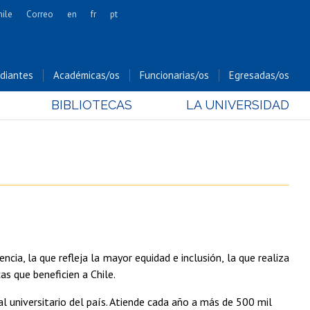
hile
Correo
en
fr
pt
Artes
Cs. Agronómicas
diantes
Académicas/os
Funcionarias/os
Egresadas/os
Cs. Forestales y Conservación
BIBLIOTECAS
LA UNIVERSIDAD
Cs. Sociales
Comunicación e Imagen
Economía y Negocios
Gobierno
Odontología
Estudios Internacionales
Bachillerato
ncia, la que refleja la mayor equidad e inclusión, la que realiza
Hospital Clínico
as que beneficien a Chile.
tal universitario del país. Atiende cada año a más de 500 mil