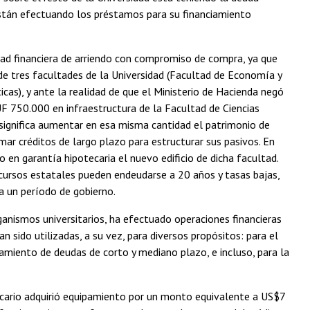
 están efectuando los préstamos para su financiamiento
dad financiera de arriendo con compromiso de compra, ya que
 de tres facultades de la Universidad (Facultad de Economía y
as), y ante la realidad de que el Ministerio de Hacienda negó
 UF 750.000 en infraestructura de la Facultad de Ciencias
significa aumentar en esa misma cantidad el patrimonio de
ar créditos de largo plazo para estructurar sus pasivos. En
 en garantía hipotecaria el nuevo edificio de dicha facultad.
recursos estatales pueden endeudarse a 20 años y tasas bajas,
a un período de gobierno.
ganismos universitarios, ha efectuado operaciones financieras
n sido utilizadas, a su vez, para diversos propósitos: para el
iamiento de deudas de corto y mediano plazo, e incluso, para la
ancario adquirió equipamiento por un monto equivalente a US$7