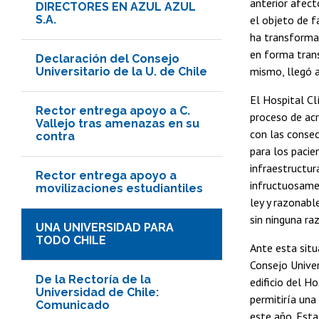
anterior afect
DIRECTORES EN AZUL AZUL
S.A.
el objeto de f
ha transformad
en forma trans
Declaración del Consejo
mismo, llegó a
Universitario de la U. de Chile
El Hospital Cl
Rector entrega apoyo a C.
proceso de acr
Vallejo tras amenazas en su
con las consec
contra
para los pacie
infraestructur
Rector entrega apoyo a
infructuosamen
movilizaciones estudiantiles
ley y razonabl
sin ninguna ra
UNA UNIVERSIDAD PARA
TODO CHILE
Ante esta situ
Consejo Univer
De la Rectoría de la
edificio del H
Universidad de Chile:
permitiría una
Comunicado
este año. Esta