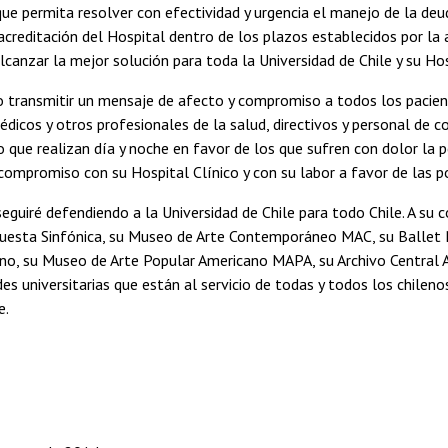
 que permita resolver con efectividad y urgencia el manejo de la deu
 acreditación del Hospital dentro de los plazos establecidos por la
canzar la mejor solución para toda la Universidad de Chile y su Hos
 transmitir un mensaje de afecto y compromiso a todos los pacien
dicos y otros profesionales de la salud, directivos y personal de 
co que realizan día y noche en favor de los que sufren con dolor la 
compromiso con su Hospital Clínico y con su labor a favor de las po
guiré defendiendo a la Universidad de Chile para todo Chile. A su c
rquesta Sinfónica, su Museo de Arte Contemporáneo MAC, su Ballet 
no, su Museo de Arte Popular Americano MAPA, su Archivo Central A
des universitarias que están al servicio de todas y todos los chile
e.