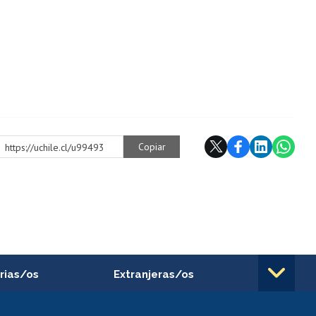
Copiar
https://uchile.cl/u99493
rias/os
Extranjeras/os
rnos de
Revalidación y reconocimiento
n
de títulos