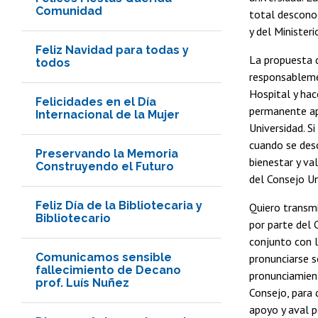
Comunidad
total desconoc
y del Minister
Feliz Navidad para todas y
La propuesta d
todos
responsablemen
Hospital y hac
Felicidades en el Día
permanente apo
Internacional de la Mujer
Universidad. S
cuando se desc
Preservando la Memoria
bienestar y va
Construyendo el Futuro
del Consejo Un
Feliz Día de la Bibliotecaria y
Quiero transmi
Bibliotecario
por parte del 
conjunto con l
Comunicamos sensible
pronunciarse s
fallecimiento de Decano
pronunciamient
prof. Luís Nuñez
Consejo, para 
apoyo y aval 