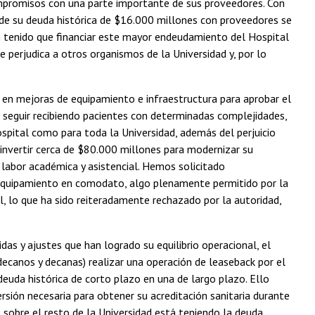
compromisos con una parte importante de sus proveedores. Con
 de su deuda histórica de $16.000 millones con proveedores se
n tenido que financiar este mayor endeudamiento del Hospital
e perjudica a otros organismos de la Universidad y, por lo
s en mejoras de equipamiento e infraestructura para aprobar el
 seguir recibiendo pacientes con determinadas complejidades,
spital como para toda la Universidad, además del perjuicio
 invertir cerca de $80.000 millones para modernizar su
 labor académica y asistencial. Hemos solicitado
e equipamiento en comodato, algo plenamente permitido por la
al, lo que ha sido reiteradamente rechazado por la autoridad,
as y ajustes que han logrado su equilibrio operacional, el
decanos y decanas) realizar una operación de leaseback por el
deuda histórica de corto plazo en una de largo plazo. Ello
ersión necesaria para obtener su acreditación sanitaria durante
e sobre el resto de la Universidad está teniendo la deuda