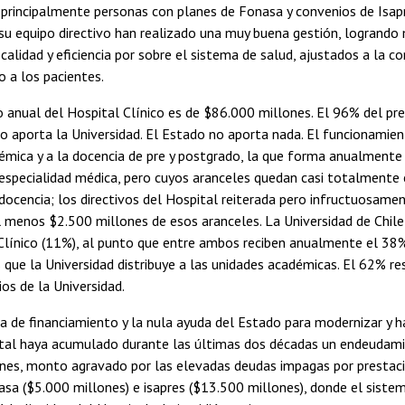
principalmente personas con planes de Fonasa y convenios de Isap
 su equipo directivo han realizado una muy buena gestión, logrand
calidad y eficiencia por sobre el sistema de salud, ajustados a la 
 a los pacientes.
 anual del Hospital Clínico es de $86.000 millones. El 96% del pr
lo aporta la Universidad. El Estado no aporta nada. El funcionamien
émica y a la docencia de pre y postgrado, la que forma anualment
specialidad médica, pero cuyos aranceles quedan casi totalmente e
 docencia; los directivos del Hospital reiterada pero infructuosam
 menos $2.500 millones de esos aranceles. La Universidad de Chile
Clínico (11%), al punto que entre ambos reciben anualmente el 38%
s que la Universidad distribuye a las unidades académicas. El 62% re
rios de la Universidad.
a de financiamiento y la nula ayuda del Estado para modernizar y h
ital haya acumulado durante las últimas dos décadas un endeudamie
nes, monto agravado por las elevadas deudas impagas por prestacio
asa ($5.000 millones) e isapres ($13.500 millones), donde el siste