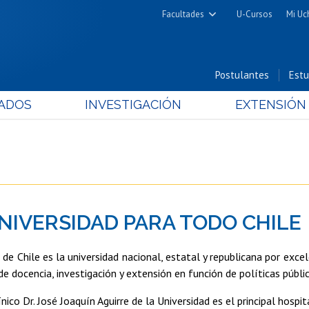
Facultades
U-Cursos
Mi Uc
Arquitectura y Urbanismo
Ciencias
Postulantes
Estu
Cs. Físicas y Matemáticas
ADOS
INVESTIGACIÓN
EXTENSIÓN
Cs. Químicas y Farmacéuticas
Cs. Veterinarias y Pecuarias
Derecho
Filosofía y Humanidades
Medicina
NIVERSIDAD PARA TODO CHILE
Estudios Avanzados en Educación
Nutrición y Tecnología de
de Chile es la universidad nacional, estatal y republicana por excele
Alimentos
de docencia, investigación y extensión en función de políticas públic
ínico Dr. José Joaquín Aguirre de la Universidad es el principal hospi