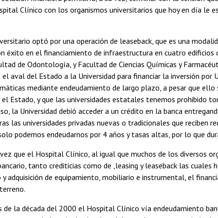
spital Clínico con los organismos universitarios que hoy en día le
versitario optó por una operación de leaseback, que es una modali
n éxito en el financiamiento de infraestructura en cuatro edificios
ltad de Odontología, y Facultad de Ciencias Químicas y Farmacéutic
el aval del Estado a la Universidad para financiar la inversión por
máticas mediante endeudamiento de largo plazo, a pesar que ello 
el Estado, y que las universidades estatales tenemos prohibido tom
so, la Universidad debió acceder a un crédito en la banca entregando
tras las universidades privadas nuevas o tradicionales que reciben 
solo podemos endeudarnos por 4 años y tasas altas, por lo que dur
vez que el Hospital Clínico, al igual que muchos de los diversos or
bancario, tanto crediticias como de ,leasing y leaseback las cuales ha
 y adquisición de equipamiento, mobiliario e instrumental, el financ
 terreno.
ios de la década del 2000 el Hospital Clínico vía endeudamiento b