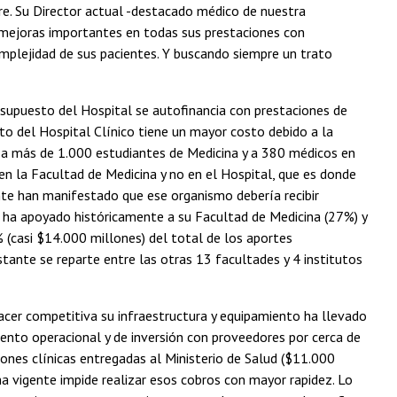
re. Su Director actual -destacado médico de nuestra
o mejoras importantes en todas sus prestaciones con
complejidad de sus pacientes. Y buscando siempre un trato
esupuesto del Hospital se autofinancia con prestaciones de
to del Hospital Clínico tiene un mayor costo debido a la
e a más de 1.000 estudiantes de Medicina y a 380 médicos en
n la Facultad de Medicina y no en el Hospital, que es donde
ente han manifestado que ese organismo debería recibir
 ha apoyado históricamente a su Facultad de Medicina (27%) y
 (casi $14.000 millones) del total de los aportes
stante se reparte entre las otras 13 facultades y 4 institutos
acer competitiva su infraestructura y equipamiento ha llevado
nto operacional y de inversión con proveedores por cerca de
nes clínicas entregadas al Ministerio de Salud ($11.000
ma vigente impide realizar esos cobros con mayor rapidez. Lo