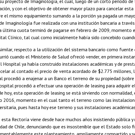
su proyecto de Imaginología, el cual, luego de un corto periodo de
ación, y con el objetivo de obtener mayor plazo para cancelar esta
re el mismo equipamiento sumando a la porción ya pagada un mayor 
e Imaginología fue realizada con una institución bancaria a travé
ya última cuota terminó de pagarse en febrero de 2009, momento en
tal Clínico, tal cual como inicialmente había sido concebido cuand
similar, respecto a la utilización del sistema bancario como fuente
rrió cuando el Ministerio de Salud ofreció vender, en primera instanci
el Hospital ya había construido instalaciones académicas y de prest
celar al contado el precio de venta acordado de $2.775 millones, l
l procedió a enajenar a un Banco el terreno de su propiedad (sobre e
Hospital procedió a efectuar una operación de leasing para adquirir 
 de hoy, esta operación de leasing se está sirviendo con normalidad
o 2016, momento en el cual tanto el terreno como las instalacione
ersitaria, pues hasta hoy ese terreno y sus instalaciones académic
 esta Rectoría viene desde hace muchos años insistiendo pública y
idad de Chile, denunciando que es insostenible que el Estado solo 
amentablemente este planteamiento, ampliamente compartido y senti