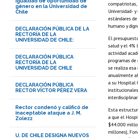
Igualdad de oportunidad de
compatriotas, 
género en la Universidad de
Universidad- y
Chile
estándares de 
humano y digno
DECLARACIÓN PÚBLICA DE LA
RECTORÍA DE LA
El presupuesto
UNIVERSIDAD DE CHILE:
salud y el 4% 
actividad acad
DECLARACIÓN PÚBLICA
programas de e
RECTORÍA DE LA
se realiza esa
UNIVERSIDAD DE CHILE
anualmente al
a su Hospital 
DECLARACIÓN PÚBLICA
institucionale
RECTOR VÍCTOR PÉREZ VERA
interdisciplina
Rector condenó y calificó de
Esta estructur
inaceptable ataque a J. M.
a que el Hosp
Zolezz
$44.000 millo
millones), Fon
U. DE CHILE DESIGNA NUEVOS