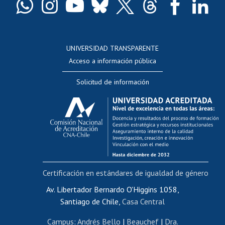
Docentes
Postulación a concursos internos de investigación
Consulta a bases de datos
UNIVERSIDAD TRANSPARENTE
Perfeccionamiento
Acceso a información pública
Editar Portafolio Académico
Solicitud de información
Evaluación docente
Calificación académica
Postulación al AUCAI
Funcionarias/os
Cursos internos de capacitación
Bienestar del personal
Certificación en estándares de igualdad de género
Portal de movilidad interna
Certificado de renta
Av. Libertador Bernardo O'Higgins 1058,
Santiago de Chile,
Casa Central
Certificado de renta honorarios
Gestión de correo uchile
Campus
:
Andrés Bello
|
Beauchef
|
Dra.