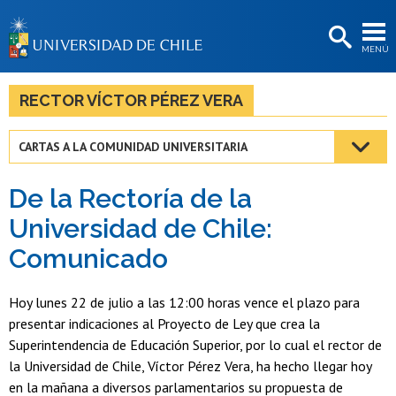
EXTENSIÓN
MENÚ
BIBLIOTECAS
LA UNIVERSIDAD
RECTOR VÍCTOR PÉREZ VERA
Postulantes
CARTAS A LA COMUNIDAD UNIVERSITARIA
Estudiantes
De la Rectoría de la
Académicas/os
Universidad de Chile:
Funcionarias/os
Comunicado
Egresadas/os
Hoy lunes 22 de julio a las 12:00 horas vence el plazo para
presentar indicaciones al Proyecto de Ley que crea la
Superintendencia de Educación Superior, por lo cual el rector de
la Universidad de Chile, Víctor Pérez Vera, ha hecho llegar hoy
en la mañana a diversos parlamentarios su propuesta de