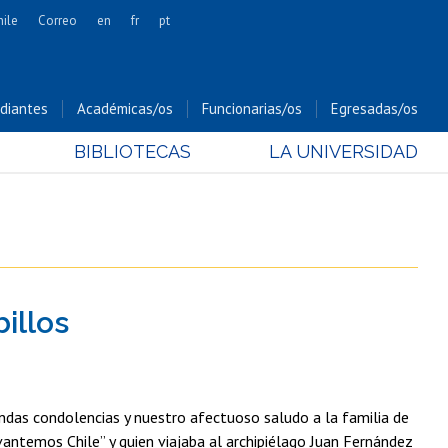
hile
Correo
en
fr
pt
Artes
Cs. Agronómicas
diantes
Académicas/os
Funcionarias/os
Egresadas/os
Cs. Forestales y Conservación
BIBLIOTECAS
LA UNIVERSIDAD
Cs. Sociales
Comunicación e Imagen
Economía y Negocios
Gobierno
Odontología
illos
Estudios Internacionales
Bachillerato
Hospital Clínico
undas condolencias y nuestro afectuoso saludo a la familia de
vantemos Chile” y quien viajaba al archipiélago Juan Fernández