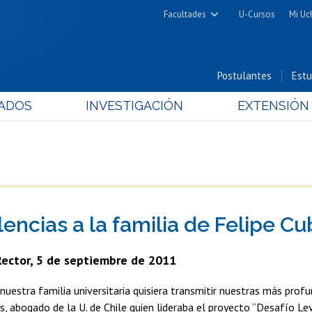
Facultades
U-Cursos
Mi Uc
Arquitectura y Urbanismo
Ciencias
Postulantes
Estu
Cs. Físicas y Matemáticas
ADOS
INVESTIGACIÓN
EXTENSIÓN
Cs. Químicas y Farmacéuticas
Cs. Veterinarias y Pecuarias
Derecho
Filosofía y Humanidades
Medicina
encias a la familia de Felipe Cub
Estudios Avanzados en Educación
Nutrición y Tecnología de
Rector, 5 de septiembre de 2011
Alimentos
nuestra familia universitaria quisiera transmitir nuestras más prof
os, abogado de la U. de Chile quien lideraba el proyecto “Desafío Le