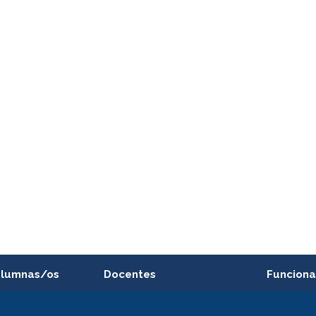
alumnas/os
Docentes
Funciona
Postulación a concursos
Cursos inte
internos de investigación
capacitació