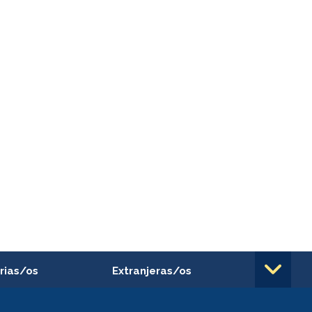
rias/os
Extranjeras/os
rnos de
Revalidación y reconocimiento
n
de títulos