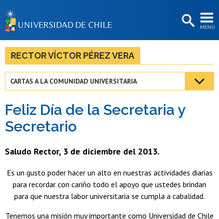
EXTENSIÓN
MENÚ
BIBLIOTECAS
LA UNIVERSIDAD
RECTOR VÍCTOR PÉREZ VERA
Postulantes
CARTAS A LA COMUNIDAD UNIVERSITARIA
Estudiantes
Feliz Día de la Secretaria y
Académicas/os
Secretario
Funcionarias/os
Saludo Rector, 3 de diciembre del 2013.
Egresadas/os
Es un gusto poder hacer un alto en nuestras actividades diarias
para recordar con cariño todo el apoyo que ustedes brindan
para que nuestra labor universitaria se cumpla a cabalidad.
Tenemos una misión muy importante como Universidad de Chile