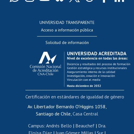
Docentes
Postulación a concursos internos de investigación
Consulta a bases de datos
UNIVERSIDAD TRANSPARENTE
Perfeccionamiento
Acceso a información pública
Editar Portafolio Académico
Solicitud de información
Evaluación docente
Calificación académica
Postulación al AUCAI
Funcionarias/os
Cursos internos de capacitación
Bienestar del personal
Certificación en estándares de igualdad de género
Portal de movilidad interna
Certificado de renta
Av. Libertador Bernardo O'Higgins 1058,
Santiago de Chile,
Casa Central
Certificado de renta honorarios
Gestión de correo uchile
Campus
:
Andrés Bello
|
Beauchef
|
Dra.
Editar páginas blancas
Eloísa Díaz
|
Juan Gómez Millas
|
Sur
|