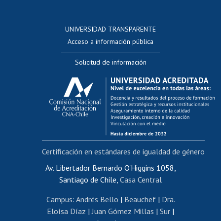
Postulación a concursos internos de investigación
Consulta a bases de datos
UNIVERSIDAD TRANSPARENTE
Perfeccionamiento
Acceso a información pública
Editar Portafolio Académico
Solicitud de información
Evaluación docente
Calificación académica
Postulación al AUCAI
Funcionarias/os
Cursos internos de capacitación
Bienestar del personal
Certificación en estándares de igualdad de género
Portal de movilidad interna
Certificado de renta
Av. Libertador Bernardo O'Higgins 1058,
Santiago de Chile,
Casa Central
Certificado de renta honorarios
Gestión de correo uchile
Campus
:
Andrés Bello
|
Beauchef
|
Dra.
Editar páginas blancas
Eloísa Díaz
|
Juan Gómez Millas
|
Sur
|