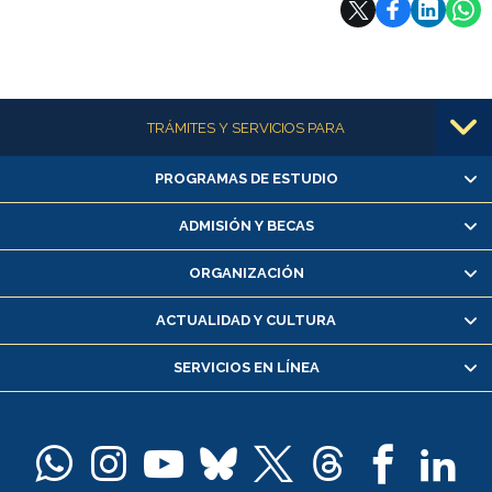
Más información
TRÁMITES Y SERVICIOS PARA
PROGRAMAS DE ESTUDIO
Alumnas/os y exalumnas/os
Matrícula en línea
ADMISIÓN Y BECAS
Inscripción y cambio de asignaturas
ORGANIZACIÓN
Consulta y certificado de notas
Certificado de alumno regular
ACTUALIDAD Y CULTURA
Servicio médico y dental
SERVICIOS EN LÍNEA
Pago de arancel y crédito alumnos
Pago de arancel y crédito exalumnos
Certificado de títulos y grados
Docentes