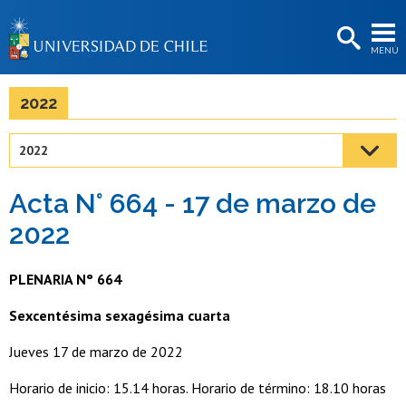
EXTENSIÓN
MENÚ
BIBLIOTECAS
LA UNIVERSIDAD
2022
Postulantes
2022
Estudiantes
Acta N° 664 - 17 de marzo de
Académicas/os
2022
Funcionarias/os
PLENARIA N° 664
Egresadas/os
Sexcentésima sexagésima cuarta
Jueves 17 de marzo de 2022
Horario de inicio: 15.14 horas. Horario de término: 18.10 horas