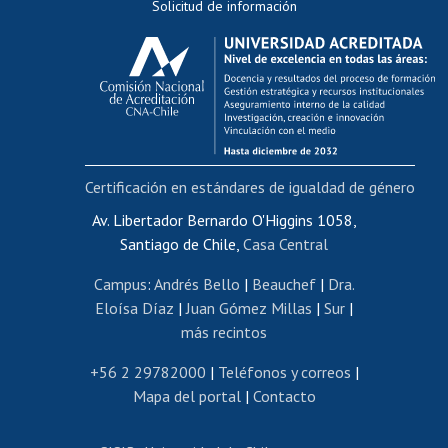
Solicitud de información
Evaluación docente
Calificación académica
Postulación al AUCAI
Funcionarias/os
Cursos internos de capacitación
Bienestar del personal
Certificación en estándares de igualdad de género
Portal de movilidad interna
Certificado de renta
Av. Libertador Bernardo O'Higgins 1058,
Santiago de Chile,
Casa Central
Certificado de renta honorarios
Gestión de correo uchile
Campus
:
Andrés Bello
|
Beauchef
|
Dra.
Editar páginas blancas
Eloísa Díaz
|
Juan Gómez Millas
|
Sur
|
más recintos
Extranjeras/os
Revalidación y reconocimiento de títulos
+56 2 29782000
|
Teléfonos y correos
|
Mapa del portal
|
Contacto
Postulación al Programa de Movilidad Estudiantil
Inscripción de asignaturas