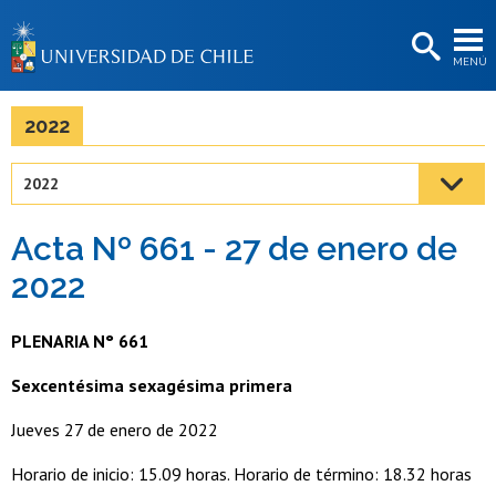
EXTENSIÓN
MENÚ
BIBLIOTECAS
LA UNIVERSIDAD
2022
Postulantes
2022
Estudiantes
Acta Nº 661 - 27 de enero de
Académicas/os
2022
Funcionarias/os
PLENARIA N° 661
Egresadas/os
Sexcentésima sexagésima primera
Jueves 27 de enero de 2022
Horario de inicio: 15.09 horas. Horario de término: 18.32 horas