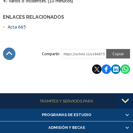
4.- Varios o Incidentes. (10 minutos)
ENLACES RELACIONADOS
Acta 665
Compartir:
Copiar
https://uchile.cl/u186873
Subir
Más información
TRÁMITES Y SERVICIOS PARA
PROGRAMAS DE ESTUDIO
Alumnas/os y exalumnas/os
Matrícula en línea
ADMISIÓN Y BECAS