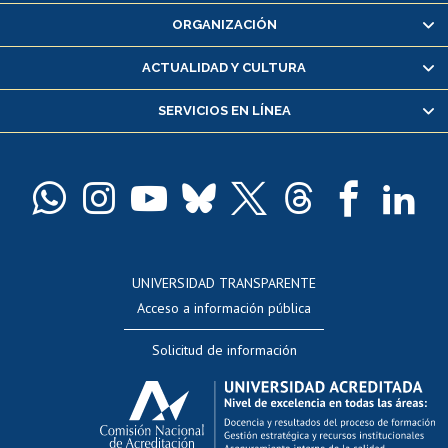
Inscripción y cambio de asignaturas
ORGANIZACIÓN
Consulta y certificado de notas
Certificado de alumno regular
ACTUALIDAD Y CULTURA
Servicio médico y dental
SERVICIOS EN LÍNEA
Pago de arancel y crédito alumnos
Pago de arancel y crédito exalumnos
Certificado de títulos y grados
Docentes
Postulación a concursos internos de investigación
Consulta a bases de datos
UNIVERSIDAD TRANSPARENTE
Perfeccionamiento
Acceso a información pública
Editar Portafolio Académico
Solicitud de información
Evaluación docente
Calificación académica
Postulación al AUCAI
Funcionarias/os