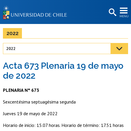
EXTENSIÓN
MENÚ
BIBLIOTECAS
LA UNIVERSIDAD
2022
Postulantes
2022
Estudiantes
Acta 673 Plenaria 19 de mayo
Académicas/os
de 2022
Funcionarias/os
PLENARIA N° 673
Egresadas/os
Sexcentésima septuagésima segunda
Jueves 19 de mayo de 2022
Horario de inicio: 15.07 horas. Horario de término: 17.51 horas