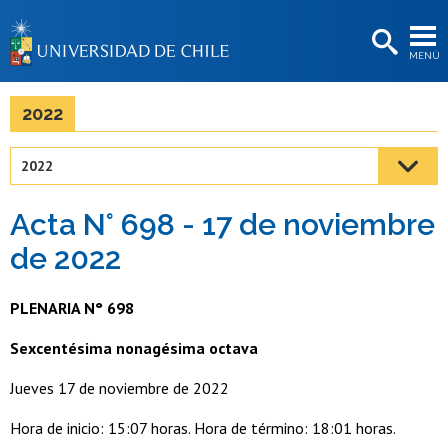
EXTENSIÓN
MENÚ
BIBLIOTECAS
LA UNIVERSIDAD
2022
Postulantes
2022
Estudiantes
Acta N° 698 - 17 de noviembre
Académicas/os
de 2022
Funcionarias/os
PLENARIA N° 698
Egresadas/os
Sexcentésima nonagésima octava
Jueves 17 de noviembre de 2022
Hora de inicio: 15:07 horas. Hora de término: 18:01 horas.