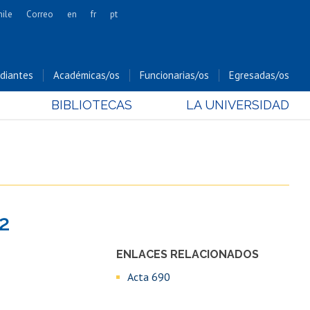
hile
Correo
en
fr
pt
Artes
Cs. Agronómicas
diantes
Académicas/os
Funcionarias/os
Egresadas/os
Cs. Forestales y Conservación
BIBLIOTECAS
LA UNIVERSIDAD
Cs. Sociales
Comunicación e Imagen
Economía y Negocios
Gobierno
Odontología
2
Estudios Internacionales
Bachillerato
ENLACES RELACIONADOS
Hospital Clínico
Acta 690