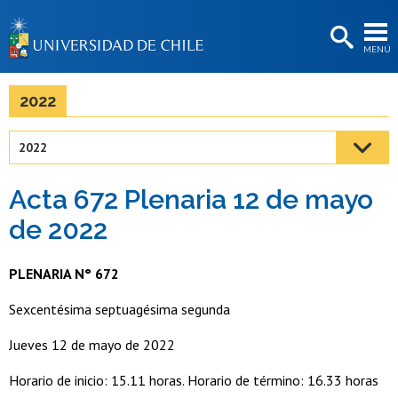
EXTENSIÓN
MENÚ
BIBLIOTECAS
LA UNIVERSIDAD
2022
Postulantes
2022
Estudiantes
Acta 672 Plenaria 12 de mayo
Académicas/os
de 2022
Funcionarias/os
PLENARIA N° 672
Egresadas/os
Sexcentésima septuagésima segunda
Jueves 12 de mayo de 2022
Horario de inicio: 15.11 horas. Horario de término: 16.33 horas